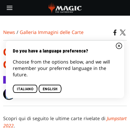
Skip
to
main
content
News
/
Galleria Immagini delle Carte
GALLERIA IMMAGINI DELLE
Do you have a language preference?
Choose from the options below, and we will
CARTE DI JUMPSTART 2022
remember your preferred language in the
future.
Galleria Immagini delle Carte
21 nov 2022
ITALIANO
ENGLISH
Wizards of the Coast
Scopri qui di seguito le ultime carte rivelate di
Jumpstart
2022
.