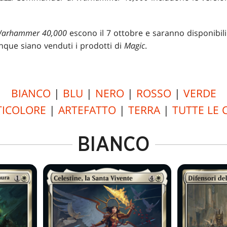
arhammer 40,000
escono il 7 ottobre e saranno disponibil
que siano venduti i prodotti di
Magic
.
BIANCO
|
BLU
|
NERO
|
ROSSO
|
VERDE
ICOLORE
|
ARTEFATTO
|
TERRA
|
TUTTE LE 
BIANCO