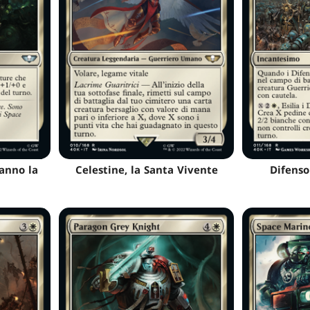
anno la
Celestine, la Santa Vivente
Difenso