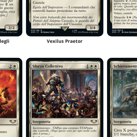
egli
Vexilus Praetor