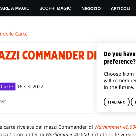
NEGOZIO
ARTICOLI
CARE A MAGIC
SCOPRI MAGIC
 delle Carte
 MAZZI COMMANDER DI WARH
Do you have
preference?
Choose from 
will remembe
 Carte
16 set 2022
in the future.
ast
ITALIANO
ime carte rivelate dai mazzi Commander di
Warhammer 40,00
 mazzi Commander di
Warhammer 40,000
includono le version