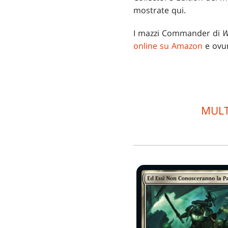
mostrate qui.
I mazzi Commander di
W
online su Amazon
e ovun
MULT