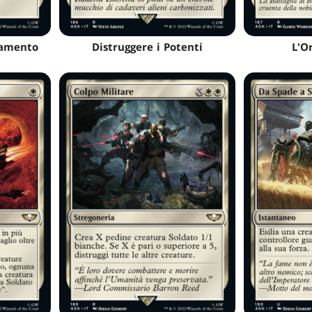
iamento
Distruggere i Potenti
L'O