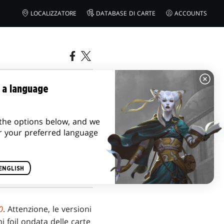
LOCALIZZATORE
DATABASE DI CARTE
ACCOUNTS
AMMER
 a language
the options below, and we
r your preferred language
ENGLISH
0
. Attenzione, le versioni
i foil ondata delle carte