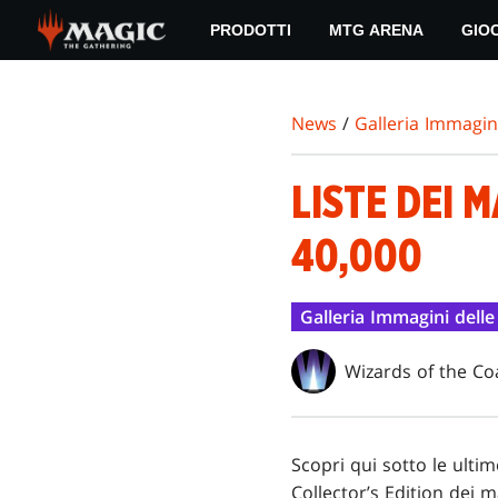
Skip
PRODOTTI
MTG ARENA
GIO
to
main
content
News
/
Galleria Immagini
LISTE DEI
40,000
Galleria Immagini delle
Wizards of the Co
Scopri qui sotto le ult
Collector’s Edition dei