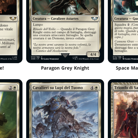
e!
Paragon Grey Knight
Space Ma