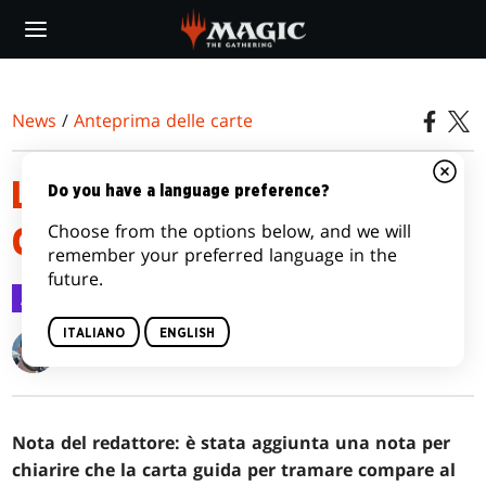
Skip
to
main
content
News
/
Anteprima delle carte
LE PEDINE DI BANDITI DI
Do you have a language preference?
Choose from the options below, and we will
CROCEVIA TONANTE
remember your preferred language in the
future.
Anteprima delle carte
5 apr 2024
ITALIANO
ENGLISH
Kendall Pepple
Nota del redattore: è stata aggiunta una nota per
chiarire che la carta guida per tramare compare al