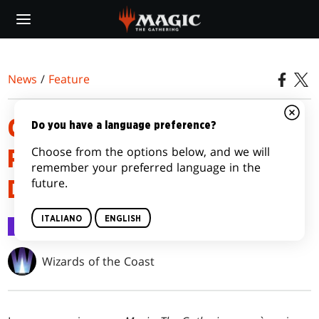
Skip
to
main
content
News
/
Feature
CONTENUTO DEL KIT PER
Do you have a language preference?
Choose from the options below, and we will
PRINCIPIANTI DI FONDAMENTI
remember your preferred language in the
future.
DI MAGIC: THE GATHERING
ITALIANO
ENGLISH
Feature
1 nov 2024
Wizards of the Coast