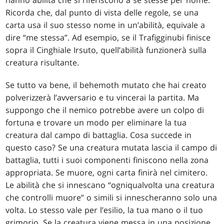
hanno abilità che si riferiscono a se stesse per nome.
Ricorda che, dal punto di vista delle regole, se una
carta usa il suo stesso nome in un’abilità, equivale a
dire “me stessa”. Ad esempio, se il Trafigginubi finisce
sopra il Cinghiale Irsuto, quell’abilità funzionerà sulla
creatura risultante.
Se tutto va bene, il behemoth mutato che hai creato
polverizzerà l’avversario e tu vincerai la partita. Ma
suppongo che il nemico potrebbe avere un colpo di
fortuna e trovare un modo per eliminare la tua
creatura dal campo di battaglia. Cosa succede in
questo caso? Se una creatura mutata lascia il campo di
battaglia, tutti i suoi componenti finiscono nella zona
appropriata. Se muore, ogni carta finirà nel cimitero.
Le abilità che si innescano “ogniqualvolta una creatura
che controlli muore” o simili si innescheranno solo una
volta. Lo stesso vale per l’esilio, la tua mano o il tuo
grimorio. Se la creatura viene messa in una posizione