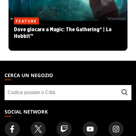
FEATURE
Dove giocare a Magic: The Gathering® | Lo
Hobbit™
MAGIC:
THE
CERCA UN NEGOZIO
GATHERING
Cerca
FOOTER
un
negozio
SOCIAL NETWORK