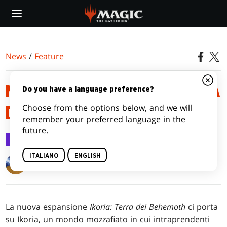
Skip
to
main
content
News
/
Feature
MECCANICHE DI IKORIA: TERRA
Do you have a language preference?
Choose from the options below, and we will
DEI BEHEMOTH
remember your preferred language in the
future.
Feature
2 apr 2020
ITALIANO
ENGLISH
Matt Tabak
La nuova espansione
Ikoria: Terra dei Behemoth
ci porta
su Ikoria, un mondo mozzafiato in cui intraprendenti