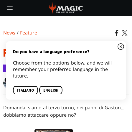
Skip
to
main
content
News
/
Feature
FACCIAMO UNO SCAMBIO
Do you have a language preference?
Choose from the options below, and we will
Feature
14 lug 2016
remember your preferred language in the
future.
Gavin Verhey
ITALIANO
ENGLISH
Domanda: siamo al terzo turno, nei panni di Gaston...
dobbiamo attaccare oppure no?