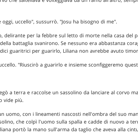
orvo che saltellava e volteggiava da un ramo all'altro, sempre
 oggi, uccello", sussurrò. "Josu ha bisogno di me".
o, delirante per la febbre sul letto di morte nella casa del pa
 della battaglia svanirono. Se nessuno era abbastanza cora
dici guaritrici per guarirlo, Liliana non avrebbe avuto timor
uccello. "Riuscirò a guarirlo e insieme sconfiggeremo questi
iegò a terra e raccolse un sassolino da lanciare al corvo m
 vide più.
 un uomo, con i lineamenti nascosti nell'ombra del suo man
olino, che colpì l'uomo sulla spalla e cadde di nuovo a te
iliana portò la mano sull'arma da taglio che aveva alla cint