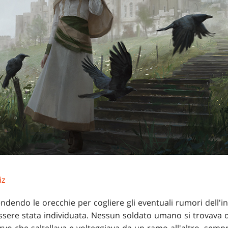
iz
endendo le orecchie per cogliere gli eventuali rumori dell'
ssere stata individuata. Nessun soldato umano si trovava di