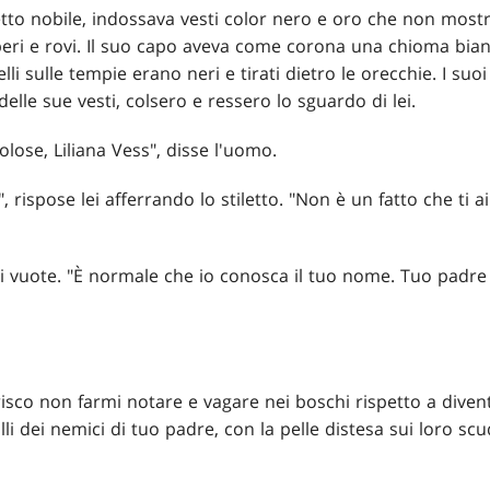
etto nobile, indossava vesti color nero e oro che non most
beri e rovi. Il suo capo aveva come corona una chioma bian
li sulle tempie erano neri e tirati dietro le orecchie. I suoi
elle sue vesti, colsero e ressero lo sguardo di lei.
olose, Liliana Vess", disse l'uomo.
 rispose lei afferrando lo stiletto. "Non è un fatto che ti a
 vuote. "È normale che io conosca il tuo nome. Tuo padre 
risco non farmi notare e vagare nei boschi rispetto a dive
lli dei nemici di tuo padre, con la pelle distesa sui loro scu