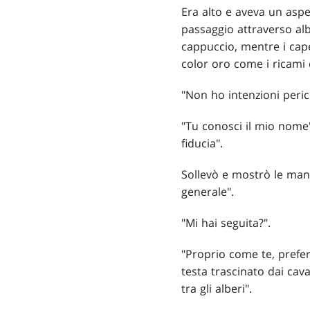
Era alto e aveva un asp
passaggio attraverso al
cappuccio, mentre i capel
color oro come i ricami d
"Non ho intenzioni peric
"Tu conosci il mio nome",
fiducia".
Sollevò e mostrò le mani
generale".
"Mi hai seguita?".
"Proprio come te, prefe
testa trascinato dai cava
tra gli alberi".