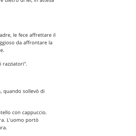
 dietro di lei, in attesa
dre, le fece affrettare il
ggioso da affrontare la
e.
 razziatori".
a, quando sollevò di
tello con cappuccio.
rra. L'uomo portò
ura.