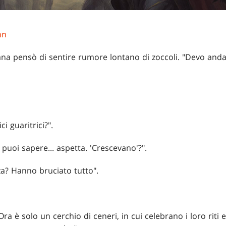
hn
iana pensò di sentire rumore lontano di zoccoli. "Devo andar
i guaritrici?".
e puoi sapere... aspetta. 'Crescevano'?".
a? Hanno bruciato tutto".
 Ora è solo un cerchio di ceneri, in cui celebrano i loro riti 