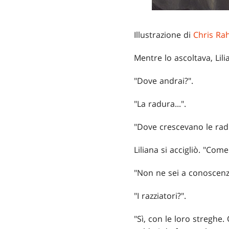
Illustrazione di
Chris Ra
Mentre lo ascoltava, Lil
"Dove andrai?".
"La radura...".
"Dove crescevano le radic
Liliana si accigliò. "Com
"Non ne sei a conoscenz
"I razziatori?".
"Sì, con le loro streghe.