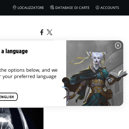
LOCALIZZATORE
DATABASE DI CARTE
ACCOUNTS
O
 a language
the options below, and we
r your preferred language
ENGLISH