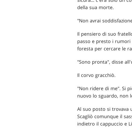
sicura... c'era solo un c
della sua morte.
"Non avrai soddisfazione
Il pensiero di suo fratell
passo e presto i rumori
foresta per cercare le ra
"Sono pronta", disse all'
Il corvo gracchiò.
"Non ridere di me". Si p
nuovo lo sguardo, non lo
Al suo posto si trovava
Scagliò comunque il sass
indietro il cappuccio e L