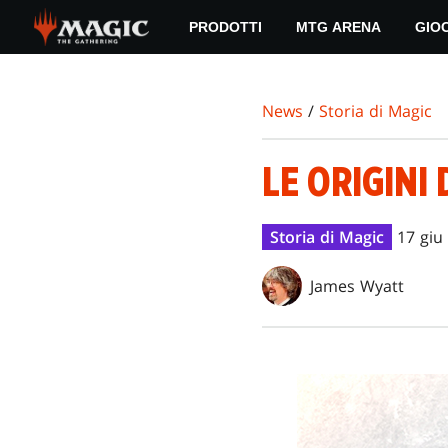
Skip
PRODOTTI
MTG ARENA
GIO
to
main
content
News
/
Storia di Magic
LE ORIGINI
Storia di Magic
17 giu
James Wyatt