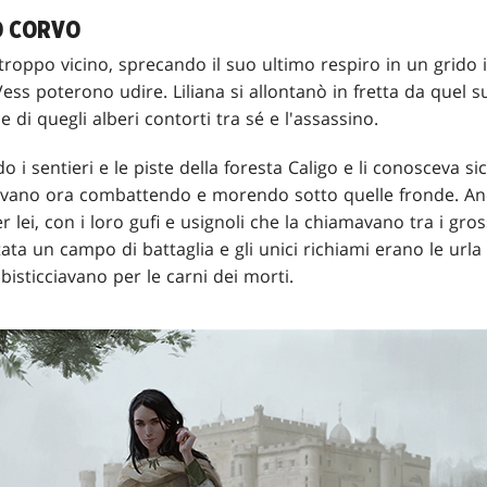
O CORVO
troppo vicino, sprecando il suo ultimo respiro in un grido i
Vess poterono udire. Liliana si allontanò in fretta da quel
 di quegli alberi contorti tra sé e l'assassino.
o i sentieri e le piste della foresta Caligo e li conosceva 
stavano ora combattendo e morendo sotto quelle fronde. An
lei, con i loro gufi e usignoli che la chiamavano tra i gro
ata un campo di battaglia e gli unici richiami erano le urla 
bisticciavano per le carni dei morti.