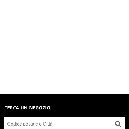
MAGIC:
THE
CERCA UN NEGOZIO
GATHERING
Cerca
FOOTER
un