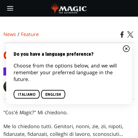
Skip
to
main
content
News
/
Feature
COS'È MAGIC?
Do you have a language preference?
Choose from the options below, and we will
Feature
11 ago 2014
remember your preferred language in the
future.
Reid Duke
ITALIANO
ENGLISH
"Cos'è
Magic
?" Mi chiedono.
Me lo chiedono tutti. Genitori, nonni, zie, zii, nipoti,
fidanzate, fidanzati, colleghi di lavoro, sconosciuti...