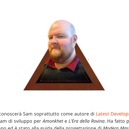
i conoscerà Sam soprattutto come autore di
Latest Develo
eam di sviluppo per
Amonkhet
e
L’Era della Rovina
. Ha fatto 
ppo ed è stato alla guida della progettazione di
Modern Mast