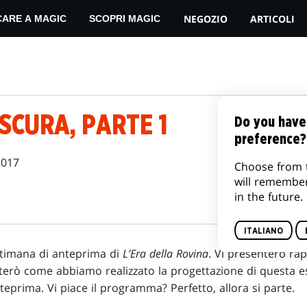
NEGOZIO
ARTICOLI
CARE A MAGIC
SCOPRI MAGIC
OSCURA, PARTE 1
Do you have
preference?
2017
Choose from 
will remembe
in the future.
ITALIANO
ttimana di anteprima di
L’Era della Rovina
. Vi presenterò ra
terò come abbiamo realizzato la progettazione di questa es
teprima. Vi piace il programma? Perfetto, allora si parte.