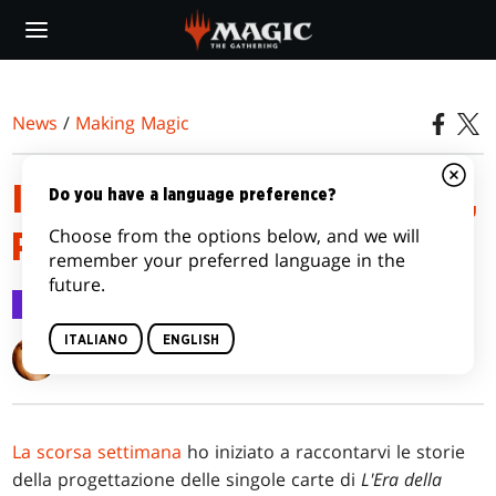
Skip
to
main
content
News
/
Making Magic
INFORMAZIONI SULLA ROVINA,
Do you have a language preference?
Choose from the options below, and we will
PARTE 2
remember your preferred language in the
future.
Making Magic
10 lug 2017
ITALIANO
ENGLISH
Mark Rosewater
La scorsa settimana
ho iniziato a raccontarvi le storie
della progettazione delle singole carte di
L'Era della