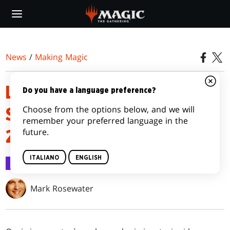
Skip
to
main
content
News
/
Making Magic
LE MECCANICHE NELLA
Do you have a language preference?
Choose from the options below, and we will
STRUTTURA DEI COLORI NEL
remember your preferred language in the
future.
2017
ITALIANO
ENGLISH
Making Magic
5 giu 2017
Mark Rosewater