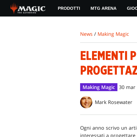
Skip
PRODOTTI
MTG ARENA
GIO
to
main
content
News
/
Making Magic
ELEMENTI P
PROGETTAZ
Making Magic
30 mar
Mark Rosewater
Ogni anno scrivo un arti
interessati a progettare