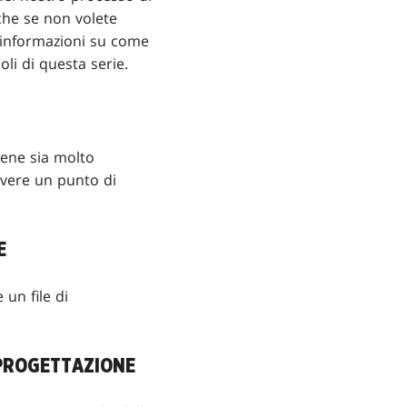
nche se non volete
i informazioni su come
li di questa serie.
bbene sia molto
avere un punto di
E
un file di
A PROGETTAZIONE