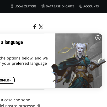
LOCALIZZATORE
DATABASE DI CARTE
ACCOUNTS
 DELLA
 a language
the options below, and we
r your preferred language
ENGLISH
i a casa che sono
 del nostro processo di