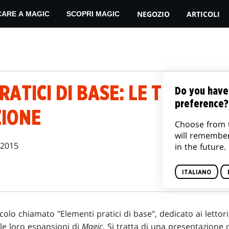
NEGOZIO
ARTICOLI
CARE A MAGIC
SCOPRI MAGIC
RATICI DI BASE: LE TRE FASI
Do you have
preference?
IONE
Choose from 
will remembe
 2015
in the future.
ITALIANO
colo chiamato "Elementi pratici di base", dedicato ai lettor
 le loro espansioni di
Magic
. Si tratta di una presentazione