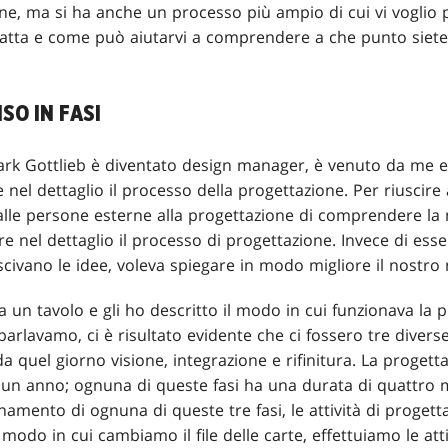
zione, ma si ha anche un processo più ampio di cui vi voglio
tratta e come può aiutarvi a comprendere a che punto siete
SO IN FASI
ark Gottlieb è diventato design manager, è venuto da me e
 nel dettaglio il processo della progettazione. Per riuscire
le persone esterne alla progettazione di comprendere la no
re nel dettaglio il processo di progettazione. Invece di ess
scivano le idee, voleva spiegare in modo migliore il nostro
a un tavolo e gli ho descritto il modo in cui funzionava la 
rlavamo, ci è risultato evidente che ci fossero tre diverse 
quel giorno visione, integrazione e rifinitura. La progett
un anno; ognuna di queste fasi ha una durata di quattro me
ionamento di ognuna di queste tre fasi, le attività di proge
 modo in cui cambiamo il file delle carte, effettuiamo le atti