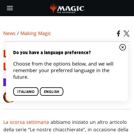
Skip
to
main
content
News
/
Making Magic
LE NOSTRE CHIACCHIERATE:
Do you have a language preference?
Choose from the options below, and we will
LUNA SPETTRALE, PARTE 2
remember your preferred language in the
future.
Making Magic
1 ago 2016
ITALIANO
ENGLISH
Mark Rosewater
La scorsa settimana
abbiamo iniziato un altro articolo
della serie “Le nostre chiacchierate”, in occasione della