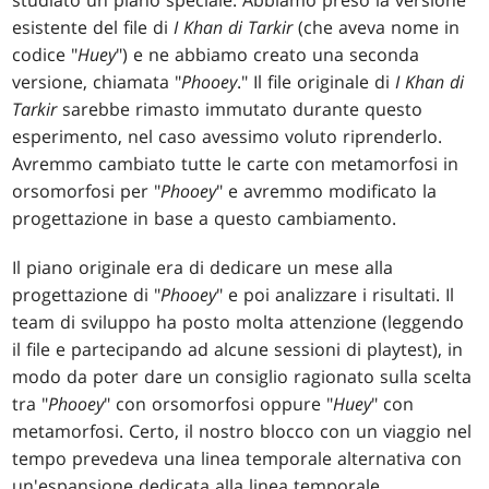
esistente del file di
I Khan di Tarkir
(che aveva nome in
codice "
Huey
") e ne abbiamo creato una seconda
versione, chiamata "
Phooey
." Il file originale di
I Khan di
Tarkir
sarebbe rimasto immutato durante questo
esperimento, nel caso avessimo voluto riprenderlo.
Avremmo cambiato tutte le carte con metamorfosi in
orsomorfosi per "
Phooey
" e avremmo modificato la
progettazione in base a questo cambiamento.
Il piano originale era di dedicare un mese alla
progettazione di "
Phooey
" e poi analizzare i risultati. Il
team di sviluppo ha posto molta attenzione (leggendo
il file e partecipando ad alcune sessioni di playtest), in
modo da poter dare un consiglio ragionato sulla scelta
tra "
Phooey
" con orsomorfosi oppure "
Huey
" con
metamorfosi. Certo, il nostro blocco con un viaggio nel
tempo prevedeva una linea temporale alternativa con
un'espansione dedicata alla linea temporale