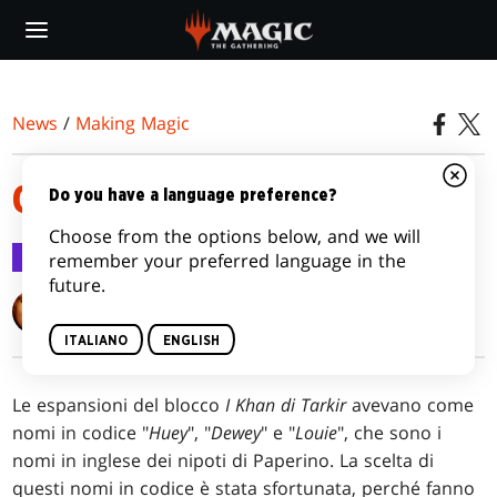
Skip
to
main
content
News
/
Making Magic
QUI, QUO, QUA... E QUE
Do you have a language preference?
Choose from the options below, and we will
Making Magic
11 mag 2015
remember your preferred language in the
future.
Mark Rosewater
ITALIANO
ENGLISH
Le espansioni del blocco
I Khan di Tarkir
avevano come
nomi in codice "
Huey
", "
Dewey
" e "
Louie
", che sono i
nomi in inglese dei nipoti di Paperino. La scelta di
questi nomi in codice è stata sfortunata, perché fanno