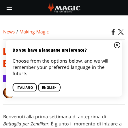
Skip
to
main
content
News
/
Making Magic
LA PREPARAZIONE PER LA
Do you have a language preference?
Choose from the options below, and we will
BATTAGLIA, PARTE 1
remember your preferred language in the
future.
Making Magic
7 set 2015
ITALIANO
ENGLISH
Mark Rosewater
Benvenuti alla prima settimana di anteprima di
Battaglia per Zendikar
. È giunto il momento di iniziare a