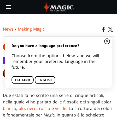
Skip
to
main
content
News
/
Making Magic
GRAZIE, AMICO MIO
Do you have a language preference?
Choose from the options below, and we will
Making Magic
20 mar 2017
remember your preferred language in the
future.
Mark Rosewater
ITALIANO
ENGLISH
Due estati fa ho scritto una serie di cinque articoli,
nella quale vi ho parlato delle filosofie dei singoli colori
bianco
,
blu
,
nero
,
rosso
e
verde
. La struttura dei colori
è fondamentale per
Magic
, in quanto è lo scheletro