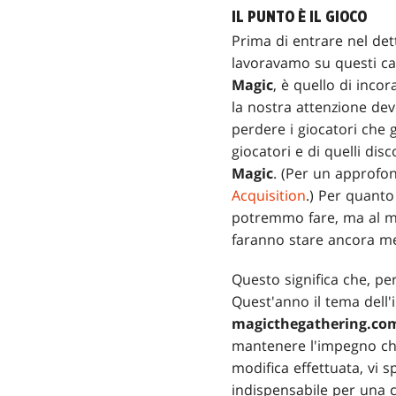
IL PUNTO È IL GIOCO
Prima di entrare nel det
lavoravamo su questi cam
Magic
, è quello di inco
la nostra attenzione deve
perdere i giocatori che 
giocatori e di quelli dis
Magic
. (Per un approfo
Acquisition
.) Per quanto
potremmo fare, ma al mo
faranno stare ancora me
Questo significa che, pe
Quest'anno il tema dell
magicthegathering.co
mantenere l'impegno che 
modifica effettuata, vi 
indispensabile per una c