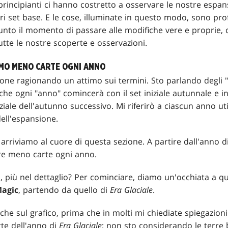
 principianti ci hanno costretto a osservare le nostre espans
ri set base. E le cose, illuminate in questo modo, sono pr
nto il momento di passare alle modifiche vere e proprie, c
utte le nostre scoperte e osservazioni.
EMO MENO CARTE OGNI ANNO
ne ragionando un attimo sui termini. Sto parlando degli 
che ogni "anno" comincerà con il set iniziale autunnale e in
iziale dell'autunno successivo. Mi riferirò a ciascun anno u
dell'espansione.
, arriviamo al cuore di questa sezione. A partire dall'anno d
e meno carte ogni anno.
, più nel dettaglio? Per cominciare, diamo un'occhiata a 
agic
, partendo da quello di
Era Glaciale
.
che sul grafico, prima che in molti mi chiediate spiegazioni v
te dell'anno di
Era Glaciale
; non sto considerando le terre