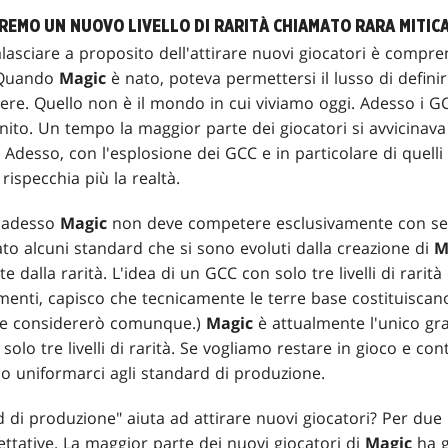
REMO UN NUOVO LIVELLO DI RARITÀ CHIAMATO RARA MITIC
lasciare a proposito dell'attirare nuovi giocatori è compr
. Quando
Magic
è nato, poteva permettersi il lusso di defini
ere. Quello non è il mondo in cui viviamo oggi. Adesso i 
nito. Un tempo la maggior parte dei giocatori si avvicinava 
. Adesso, con l'esplosione dei GCC e in particolare di quelli
 rispecchia più la realtà.
 adesso
Magic
non deve competere esclusivamente con se st
ato alcuni standard che si sono evoluti dalla creazione di
M
 dalla rarità. L'idea di un GCC con solo tre livelli di rarità
menti, capisco che tecnicamente le terre base costituiscano 
 le considererò comunque.)
Magic
è attualmente l'unico gra
a solo tre livelli di rarità. Se vogliamo restare in gioco e c
o uniformarci agli standard di produzione.
di produzione" aiuta ad attirare nuovi giocatori? Per due m
ttative. La maggior parte dei nuovi giocatori di
Magic
ha g