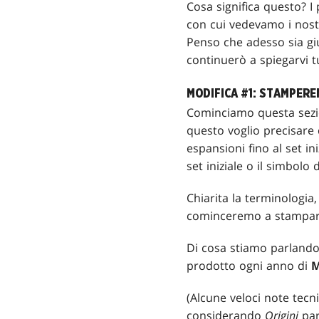
Cosa significa questo? I
con cui vedevamo i nost
Penso che adesso sia giu
continuerò a spiegarvi t
MODIFICA #1: STAMPER
Cominciamo questa sezio
questo voglio precisare 
espansioni fino al set in
set iniziale o il simbolo 
Chiarita la terminologia
cominceremo a stampar
Di cosa stiamo parlando
prodotto ogni anno di
M
(Alcune veloci note tecni
considerando
Origini
par