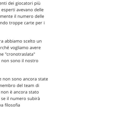
ti dei giocatori più
 esperti avevano delle
amente il numero delle
ando troppe carte per i
ora abbiamo scelto un
erché vogliamo avere
ne "cronotraslata"
e non sono il nostro
se non sono ancora state
 membro del team di
t non è ancora stato
 se il numero subirà
 filosofia