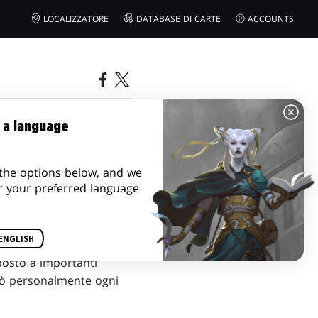
LOCALIZZATORE
DATABASE DI CARTE
ACCOUNTS
ONI
 a language
the options below, and we
r your preferred language
ENGLISH
osto a importanti
rerò personalmente ogni