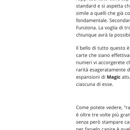
standard e si aspetta ch
simile a quelli che già 
fondamentale. Secondari
Funziona. La voglia di tr
chiunque avrà la possibil
Il bello di tutto questo
carte che siano effettiv
numeri vi accorgerete c
rarità esageratamente di
espansioni di
Magic
attu
ciascuna di esse.
Come potete vedere, "ra
è oltre tre volte più gr
senza però stampare car
per farvelo capire è quel