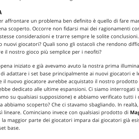
A
r affrontare un problema ben definito è quello di fare marc
a scoperto. Occorre non fidarsi mai dei ragionamenti con
le stesse considerazioni e trarre sempre le solite conclusioni.
 nuovi giocatori? Quali sono gli ostacoli che rendono diffici
l nostro gioco più semplice per i neofiti?
appena iniziato e già avevamo avuto la nostra prima illumin
di adattare i set base principalmente ai nuovi giocatori e l
he il nuovo giocatore avrebbe acquistato il nostro prodotto
ebbe dedicato alle ultime espansioni. Ci siamo interrogati
amo su qualsiasi supposizione) e abbiamo verificato tutti i 
a abbiamo scoperto? Che ci stavamo sbagliando. In realtà, 
ì lineare. Cominciano invece con qualsiasi prodotto di
Mag
a maggior parte dei giocatori impara dai giocatori già esi
et base.