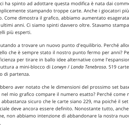
ci ha spinto ad adottare questa modifica è nata dai commen
mplicemente stampando troppe carte. Anche i giocatori più
asso. Come dimostra il grafico, abbiamo aumentato esagerat
 ultimi anni. Ci siamo spinti davvero oltre. Stavamo stamp
li più esperti.
aiutando a trovare un nuovo punto d'equilibrio. Perché all
llo che è sempre stato il nostro punto fermo per anni? P
icienza per tirare in ballo idee alternative come l'espansio
ruttura a mini-blocco di
Lorwyn
/
Landa Tenebrosa
. 519 cart
o di partenza.
trebbero aver notato che le dimensioni del prossimo set ba
e nel mio grafico compare il numero esatto? Perché come
 abbastanza sicuro che le carte siano 229, ma poiché il se
ciale deve ancora essere definito. Nonostante tutto, anche
one, non abbiamo intenzione di abbandonare la nostra nuova
.