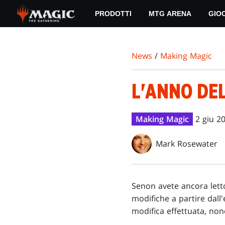
Skip
PRODOTTI
MTG ARENA
GIO
to
main
content
News
/
Making Magic
L'ANNO DE
Making Magic
2 giu 2
Mark Rosewater
Se
non avete ancora let
modifiche a partire dal
modifica effettuata, non