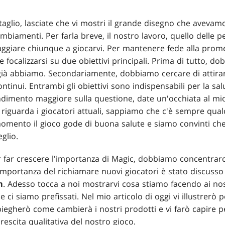
taglio, lasciate che vi mostri il grande disegno che aveva
biamenti. Per farla breve, il nostro lavoro, quello delle 
raggiare chiunque a giocarvi. Per mantenere fede alla prom
 focalizzarsi su due obiettivi principali. Prima di tutto, do
già abbiamo. Secondariamente, dobbiamo cercare di attirare
continui. Entrambi gli obiettivi sono indispensabili per la sa
ndimento maggiore sulla questione, date un'occhiata al mi
 riguarda i giocatori attuali, sappiamo che c'è sempre qual
mento il gioco gode di buona salute e siamo convinti che 
glio.
r far crescere l'importanza di Magic, dobbiamo concentrarci
'importanza del richiamare nuovi giocatori è stato discus
m
. Adesso tocca a noi mostrarvi cosa stiamo facendo ai nos
ci siamo prefissati. Nel mio articolo di oggi vi illustrerò
spiegherò come cambierà i nostri prodotti e vi farò capire 
rescita qualitativa del nostro gioco.