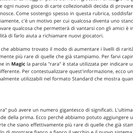
e ogni nuovo gioco di carte collezionabili decida di provar
conosce. Come sostengo spesso in questa rubrica, soddisfare
amente, c'è un motivo per cui qualcosa diventa uno stand
ovare qualcosa che permetterà di vantarsi con gli amici è ir
ità di farlo aiuta a richiamare nuovi giocatori.
 è che abbiamo trovato il modo di aumentare i livelli di rar
amente più rare di quelle che già stampiamo. Per farvi capi
he in
Magic
la parola "rara" è stata utilizzata per indicare
fferente. Per contestualizzare quest'informazione, ecco un 
almente utilizzabili nel formato Standard che mostra quant
ra" può avere un numero gigantesco di significati. L'ultim
ande della prima. Ecco perché abbiamo potuto aggiungere un
te che siano effettivamente più rare di quelle che già sta
lo di mostrare fianco a fianco il vecchio e il nuovo sistema.