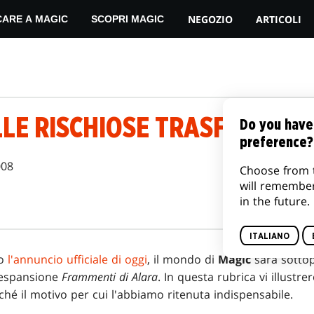
NEGOZIO
ARTICOLI
CARE A MAGIC
SCOPRI MAGIC
LLE RISCHIOSE TRASFORMAZI
Do you have
preference?
008
Choose from 
will remembe
in the future.
ITALIANO
to
l'annuncio ufficiale di oggi
, il mondo di
Magic
sarà sottop
l'espansione
Frammenti di Alara
. In questa rubrica vi illust
ché il motivo per cui l'abbiamo ritenuta indispensabile.