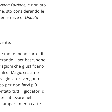
Nona Edizione
; e non sto
fine, sto considerando le
 terre neve di
Ondata
dente.
e molte meno carte di
erando il set base, sono
agioni che giustificano
ali di Magic ci siamo
uovi giocatori vengono
co per non farvi più
ntato tutti i giocatori di
er utilizzare nel
i stampare meno carte.