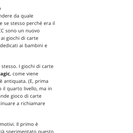
A
endere da quale
re se stesso perché era il
GCC sono un nuovo
ai giochi di carte
 dedicati ai bambini e
esso. I giochi di carte
agic
, come viene
 è antiquata. (E, prima
il quarto livello, ma in
nde gioco di carte
ontinuare a richiamare
otivi. Il primo è
ià sperimentato questo