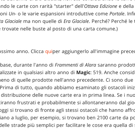
ndo le carte con rarità "starter" dell'
Ottava Edizione
e della
ioni
Un
- o le varie espansioni introduttive come
Portale
. In
ta
Glaciale
ma non quelle di
Era Glaciale
. Perché? Perché le
trovate nelle buste al posto di una carta comune.)
ossimo anno. Clicca
qui
per aggiungerlo all'immagine prece
 base, durante l'anno di
Frammenti di Alara
saranno prodott
lizzate in qualsiasi altro anno di
Magic
: 519. Anche consid
eno di quelle prodotte nell'anno precedente. Ci sono due r
Prima di tutto, quando abbiamo esaminato gli ostacoli inizi
i distribuzione delle nuove carte era in prima linea. Se i n
ntiranno frustrati e probabilmente si allontaneranno dal gio
 oggi si trovano di fronte agli stessi ostacoli che hanno affro
ziano a luglio, per esempio, si trovano ben 2100 carte da pot
lle strade più semplici per facilitare le cose era quella d