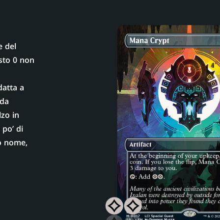
 del
sto 0 non
datta a
 da
zo in
 po’ di
o nome,