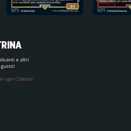
TRINA
canti e altri
 gusto!
in ogni Collector