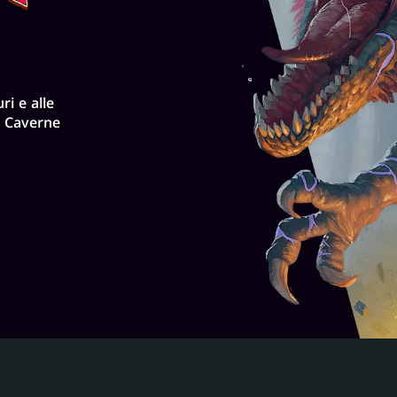
!
i e alle
le Caverne