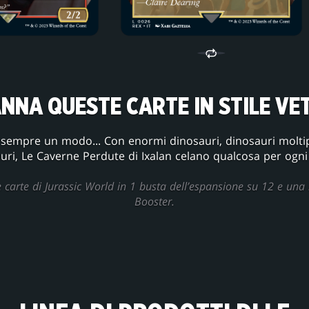
NNA QUESTE CARTE IN STILE VE
a sempre un modo... Con enormi dinosauri, dinosauri moltipli
uri, Le Caverne Perdute di Ixalan celano qualcosa per ogni
e carte di Jurassic World in 1 busta dell’espansione su 12 e una 
Booster.