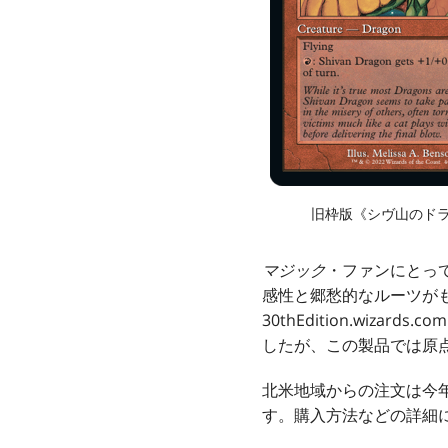
旧枠版《シヴ山のド
マジック
・ファンにとっ
感性と郷愁的なルーツが
30thEdition.wiza
したが、この製品では原
北米地域からの注文は今年
す。購入方法などの詳細