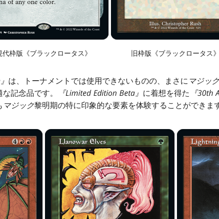
現代枠版《ブラックロータス》
旧枠版《ブラックロータス
n
』
は、トーナメントでは使用できないものの、まさに
マジッ
適な記念品です。
『
Limited Edition Beta』
に着想を得た
『
30th A
も
マジック
黎明期の特に印象的な要素を体験することができま