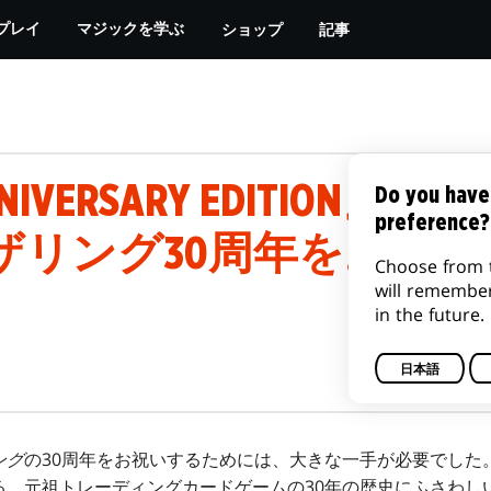
ショップ
記事
プレイ
マジックを学ぶ
NNIVERSARY EDITION
Do you have
preference?
ザリング30周年をお祝い
Choose from 
will remembe
in the future.
日本語
ング
の30周年をお祝いするためには、大きな一手が必要でした
る、元祖トレーディングカードゲームの30年の歴史にふさわし