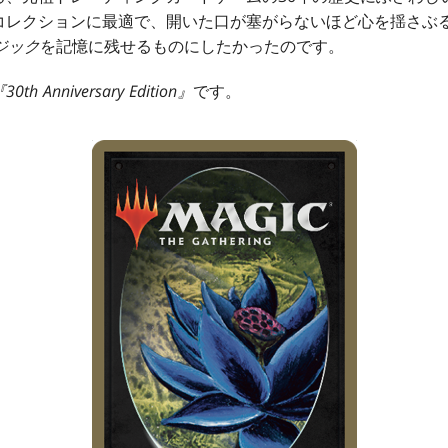
コレクションに最適で、開いた口が塞がらないほど心を揺さぶ
ジック
を記憶に残せるものにしたかったのです。
『
30th Anniversary Edition
』
です。