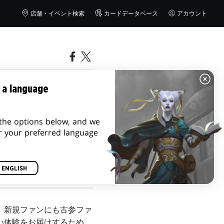
店舗・イベント検索
カードデータベース
アカウント
』でマジック：
 a language
しよう
the options below, and we
r your preferred language
ENGLISH
。新規ファンにも古参ファ
い体験をお届けするため、