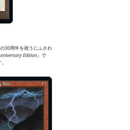
》
ク
の30周年を祝うにふさわ
nniversary Edition
』
で
す。