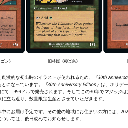
ラゴン》
旧枠版《極楽鳥》
て刺激的な初出時のイラストが使われるため、
『
30th Anniversa
もとになっています。
『
30th Anniversary Edition
』
は、ホリデー
rds.comにて、999ドルで発売されます。そしてこの30年で
マジック
は
点に立ち返り、数量限定生産とさせていただきます。
中にお届け予定です。その他の地域にお住まいの方には、20
については、後日改めてお知らせします。