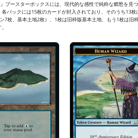
on』
ブースターボックスには、現代的な感性で純粋な郷愁を見
各パックには15枚のカードが封入されており、そのうち13枚
ン7枚、基本土地2枚）、1枚は旧枠版基本土地、もう1枚は旧
す。