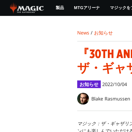
Skip
製品
MTGアリーナ
マジックを
to
main
content
News
/
お知らせ
『30TH A
ザ・ギャ
お知らせ
2022/10/04
Blake Rasmussen
マジック：ザ・ギャザリ
ンにも楽しんでいただけ