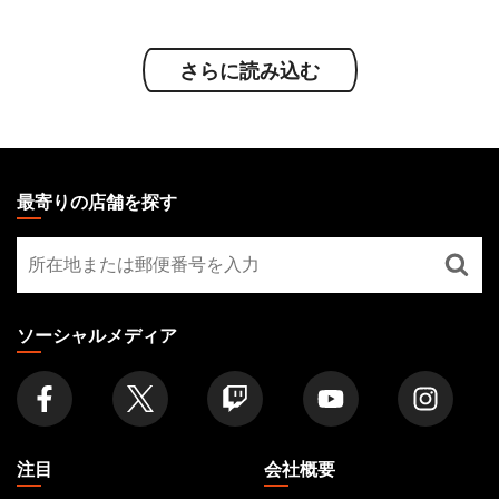
Mobile
Mobile
さらに読み込む
MAGIC:
THE
最寄りの店舗を探す
GATHERING
最
FOOTER
寄
り
の
ソーシャルメディア
店
舗
を
探
す
注目
会社概要