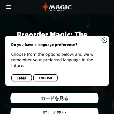
Skip
to
main
「DAILY
content
MTG」
Preorder Magic: The
Gathering® | The Hobbit™
Do you have a language preference?
Choose from the options below, and we will
We're returning to the storied lands of
remember your preferred language in the
Middle-earth and embarking on the journey
future.
of a lifetime! Answer the call of adventure
when this new set releases on August 14,
日本語
ENGLISH
2026.
カードを見る
詳しく読む