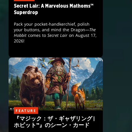
Secret Lair: A Marvelous Mathoms™
Superdrop
Pack your pocket-handkerchief, polish
your buttons, and mind the Dragon—
The
Hobbit
comes to
Secret Lair
on August 17,
2026!
FEATURE
『マジック：ザ・ギャザリング |
ホビット™』のシーン・カード