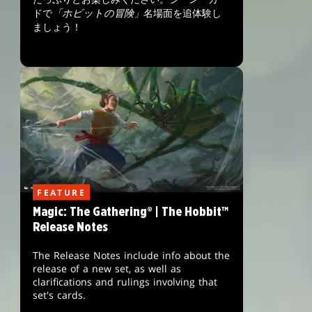
ドで
「ホビットの冒険」
名場面を追体験し
ましょう！
FEATURE
Magic: The Gathering® | The Hobbit™
Release Notes
The Release Notes include info about the
release of a new set, as well as
clarifications and rulings involving that
set's cards.