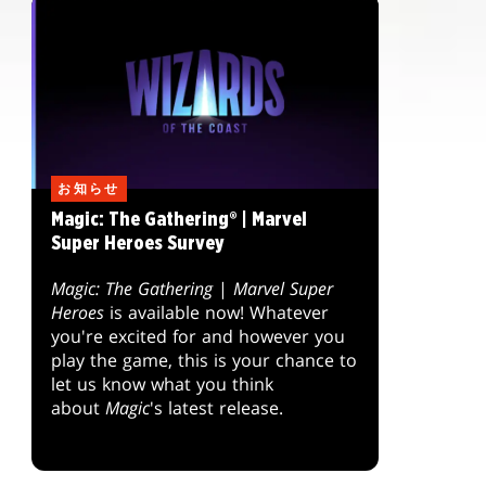
お知らせ
Magic: The Gathering® | Marvel
Super Heroes Survey
Magic: The Gathering
|
Marvel Super
Heroes
is available now! Whatever
you're excited for and however you
play the game, this is your chance to
let us know what you think
about
Magic
's latest release.