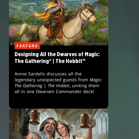
FEATURE
Designing All the Dwarves of Magic:
The Gathering® | The Hobbit™
Annie Sardelis discusses all the
legendary unexpected guests from
Magic:
The Gathering
|
The Hobbit
, uniting them
all in one Dwarven Commander deck!