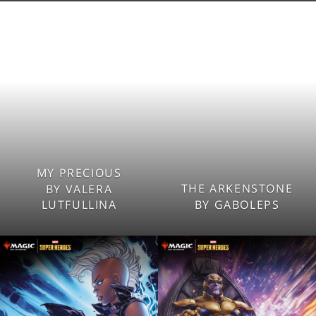
Tablet
Tablet
Mobile
Mobile
MY PRECIOUS
2560x1600
2560x1600
THE ARKENSTONE
BY VALERA
1920x1080
1920x1080
LUTFULLINA
BY GABOLEPS
1280x960
1280x960
Tablet
Tablet
Mobile
Mobile