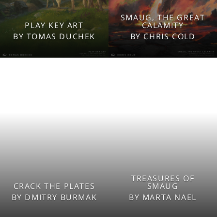
SMAUG, THE GREAT
2560x1600
2560x1600
PLAY KEY ART
CALAMITY
1920x1080
1920x1080
BY TOMAS DUCHEK
BY CHRIS COLD
1280x960
1280x960
Tablet
Tablet
Mobile
Mobile
TREASURES OF
2560x1600
2560x1600
CRACK THE PLATES
SMAUG
1920x1080
1920x1080
BY DMITRY BURMAK
BY MARTA NAEL
1280x960
1280x960