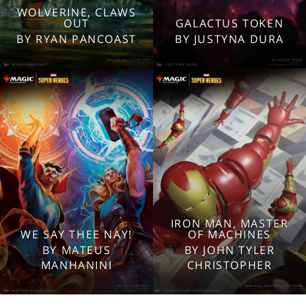
WOLVERINE, CLAWS
2560x1600
2560x1600
OUT
GALACTUS TOKEN
1920x1080
1920x1080
BY RYAN PANCOAST
BY JUSTYNA DURA
1280x960
1280x960
Tablet
Tablet
Mobile
Mobile
IRON MAN, MASTER
WE SAY THEE NAY!
OF MACHINES
2560x1600
2560x1600
BY MATEUS
BY JOHN TYLER
1920x1080
1920x1080
MANHANINI
CHRISTOPHER
1280x960
1280x960
Tablet
Tablet