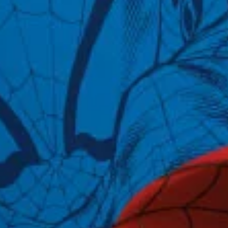
ン
グ
『マ
ー
ベ
ル
ス
パ
イ
ダ