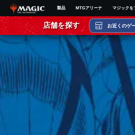
Skip
製品
MTGアリーナ
マジックを
to
main
マ
content
店舗を探す
お近くのゲ
ジ
ッ
ク：
ザ・
ギ
ャ
ザ
リ