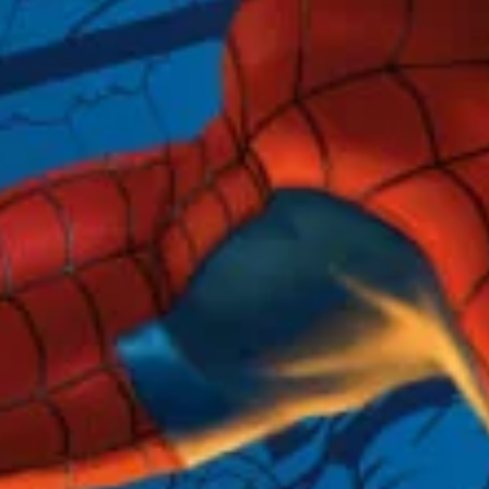
ー
マ
ン』