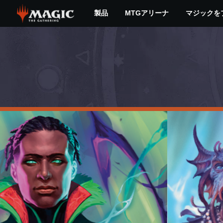
Skip
製品
MTGアリーナ
マジックを
to
main
MTG
content
最
新
セ
ッ
ト