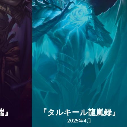
端』
『タルキール龍嵐録』
2025年4月