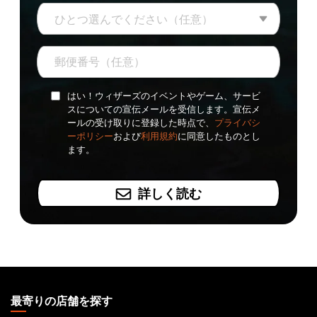
はい！ウィザーズのイベントやゲーム、サービ
スについての宣伝メールを受信します。宣伝メ
ールの受け取りに登録した時点で、
プライバシ
ーポリシー
および
利用規約
に同意したものとし
ます。
詳しく読む
MAGIC:
THE
最寄りの店舗を探す