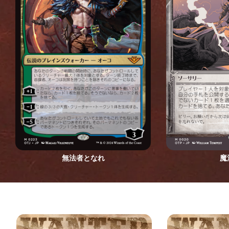
無法者となれ
魔