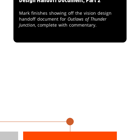
Design Handoff Document, Part 2
Mark finishes showing off the vision design
handoff document for
Outlaws of Thunder
Junction
, complete with commentary.
さらに読み込む
4月26～28日