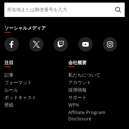
GATHERING
最
FOOTER
寄
り
の
ソーシャルメディア
店
舗
を
探
す
注目
会社概要
記事
私たちについて
フォーマット
アカウント
ルール
採用情報
ポッドキャスト
サポート
壁紙
WPN
Affiliate Program
Disclosure