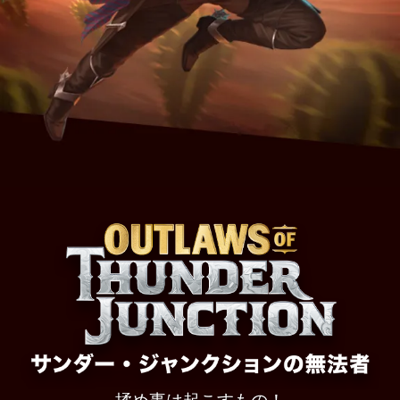
シ
ョ
ン
の
無
法
者』