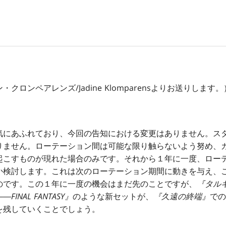
ロンペアレンズ/Jadine Klomparensよりお送りします。
気にあふれており、今回の告知における変更はありません。ス
りません。ローテーション間は可能な限り触らないよう努め、
起こすものが現れた場合のみです。それから１年に一度、ロー
か検討します。これは次のローテーション期間に動きを与え、
のです。この１年に一度の機会はまだ先のことですが、
『タル
NAL FANTASY』
のような新セットが、
『久遠の終端』
での
を残していくことでしょう。