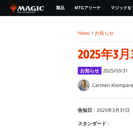
Skip
製品
MTGアリーナ
マジックを
to
main
content
News
/
お知らせ
2025年3
お知らせ
2025/03/31
Carmen Klompar
告知日
：2025年3月31日
スタンダード
：