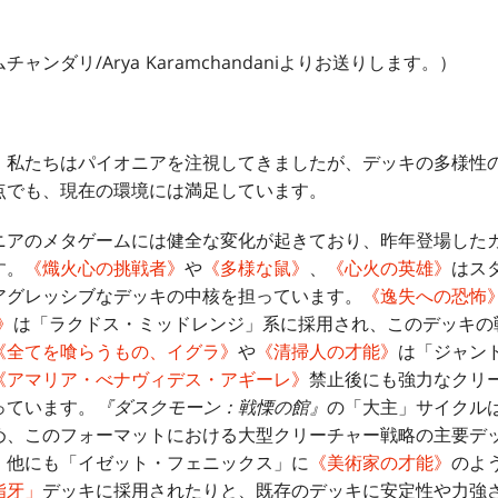
ンダリ/Arya Karamchandaniよりお送りします。）
、私たちはパイオニアを注視してきましたが、デッキの多様性
点でも、現在の環境には満足しています。
ニアのメタゲームには健全な変化が起きており、昨年登場した
す。
《熾火心の挑戦者》
や
《多様な鼠》
、
《心火の英雄》
はス
アグレッシブなデッキの中核を担っています。
《逸失への恐怖
》
は「ラクドス・ミッドレンジ」系に採用され、このデッキの
《全てを喰らうもの、イグラ》
や
《清掃人の才能》
は「ジャン
《アマリア・べナヴィデス・アギーレ》
禁止後にも強力なクリ
っています。
『ダスクモーン：戦慄の館』
の「大主」サイクル
め、このフォーマットにおける大型クリーチャー戦略の主要デ
、他にも「イゼット・フェニックス」に
《美術家の才能》
のよ
脂牙」
デッキに採用されたりと、既存のデッキに安定性や力強