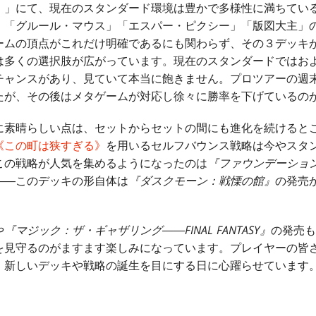
』
」にて、現在のスタンダード環境は豊かで多様性に満ちてい
、「グルール・マウス」「エスパー・ピクシー」「版図大主」
ームの頂点がこれだけ明確であるにも関わらず、その３デッキ
は多くの選択肢が広がっています。現在のスタンダードではお
チャンスがあり、見ていて本当に飽きません。プロツアーの週
たが、その後はメタゲームが対応し徐々に勝率を下げているの
に素晴らしい点は、セットからセットの間にも進化を続けると
《この町は狭すぎる》
を用いるセルフバウンス戦略は今やスタ
この戦略が人気を集めるようになったのは
『ファウンデーショ
――このデッキの形自体は
『ダスクモーン：戦慄の館』
の発売
や
『マジック：ザ・ギャザリング――FINAL FANTASY』
の発売も
を見守るのがますます楽しみになっています。プレイヤーの皆
、新しいデッキや戦略の誕生を目にする日に心躍らせています