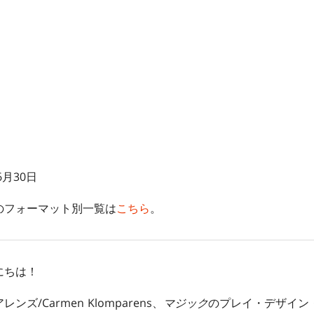
6月30日
のフォーマット別一覧は
こちら
。
にちは！
/Carmen Klomparens、
マジック
のプレイ・デザイン