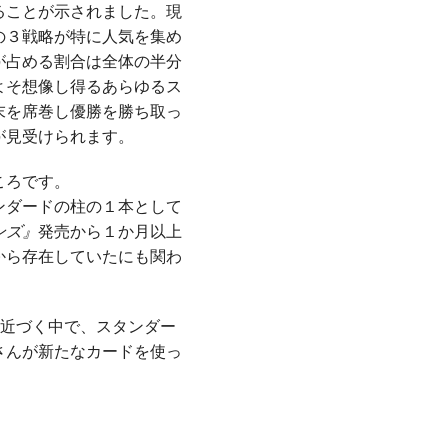
ることが示されました。現
の３戦略が特に人気を集め
が占める割合は全体の半分
よそ想像し得るあらゆるス
末を席巻し優勝を勝ち取っ
が見受けられます。
ころです。
ンダードの柱の１本として
ンズ』
発売から１か月以上
から存在していたにも関わ
近づく中で、スタンダー
さんが新たなカードを使っ
。