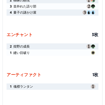
2
蜘蛛の顕現
3
並外れた語り部
4
量子の謎かけ屋
エンチャント
3枚
2
煌野の成長
1
縫い目破り
アーティファクト
1枚
1
魂標ランタン