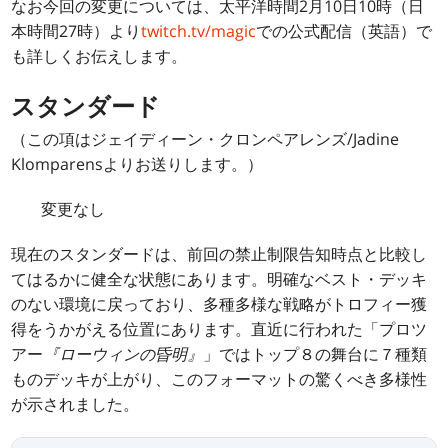
なお今回の変更については、太平洋時間2月10日10時（日
本時間27時）より
twitch.tv/magic
での公式配信（英語）で
も詳しくお伝えします。
スタンダード
（この項はジェイディーン・クロンペアレンズ/Jadine
Klomparensよりお送りします。）
変更なし
現在のスタンダードは、前回の禁止制限告知時点と比較し
てはるかに健全な状態にあります。明確なベスト・デッキ
のない環境に戻っており、多種多様な戦略がトロフィー獲
得をうかがえる位置にあります。直近に行われた「プロツ
アー
『ローウィンの昏明』
」ではトップ８の舞台に７種類
ものデッキが上がり、このフォーマットの驚くべき多様性
が示されました。