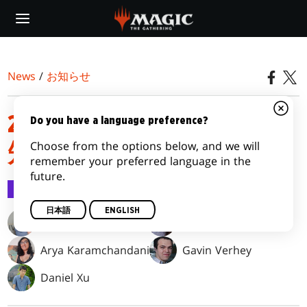
Skip
to
main
content
News
/
お知らせ
2026年2月9日 禁止制限告
Do you have a language preference?
Choose from the options below, and we will
知
remember your preferred language in the
future.
お知らせ
2026/02/09
日本語
ENGLISH
Carmen Klomparens
Jadine Klomparens
Arya Karamchandani
Gavin Verhey
Daniel Xu