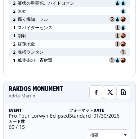
2
液状の重罪犯、ハイドロマン
2
無効
2
轟く機知、ラル
1
スパイダーセンス
1
削剥
2
紅蓮地獄
2
魂標ランタン
1
舷側砲の一斉射撃
RAKDOS MONUMENT
Adria Martin
EVENT
フォーマット
DATE
Pro Tour Lorwyn Eclipsed
Standard
01/30/2026
カード数
60 / 15
概要