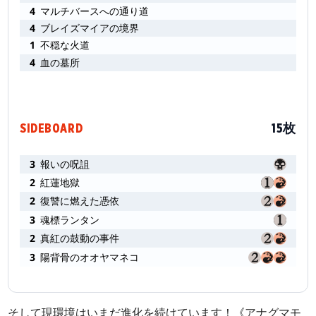
4
マルチバースへの通り道
4
ブレイズマイアの境界
1
不穏な火道
4
血の墓所
SIDEBOARD
15枚
3
報いの呪詛
2
紅蓮地獄
2
復讐に燃えた憑依
3
魂標ランタン
2
真紅の鼓動の事件
3
陽背骨のオオヤマネコ
そして現環境はいまだ進化を続けています！《アナグマモ