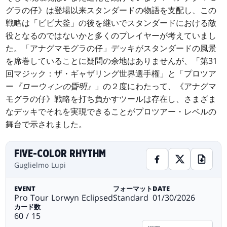
グラの仔》は登場以来スタンダードの物語を支配し、この
戦略は「ビビ大釜」の後を継いでスタンダードにおける敵
役となるのではないかと多くのプレイヤーが考えていまし
た。「アナグマモグラの仔」デッキがスタンダードの風景
を席巻していることに疑問の余地はありませんが、「第31
回マジック：ザ・ギャザリング世界選手権」と「プロツア
ー
『ローウィンの昏明』
」の２度にわたって、《アナグマ
モグラの仔》戦略を打ち負かすツールは存在し、さまざま
なデッキでそれを実現できることがプロツアー・レベルの
舞台で示されました。
FIVE-COLOR RHYTHM
Guglielmo Lupi
EVENT
フォーマット
DATE
Pro Tour Lorwyn Eclipsed
Standard
01/30/2026
カード数
60 / 15