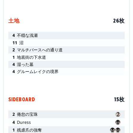
土地
26枚
4
不穏な浅瀬
11
沼
2
マルチバースへの通り道
1
地底街の下水道
4
湿った墓
4
グルームレイクの境界
SIDEBOARD
15枚
2
倦怠の宝珠
4
Duress
1
残虐爪の強奪