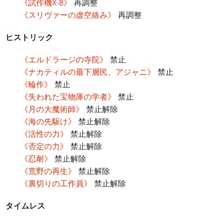
《試作機X-8》
再調整
《スリヴァーの虚空絡み》
再調整
ヒストリック
《エルドラージの寺院》
禁止
《ナカティルの最下層民、アジャニ》
禁止
《輪作》
禁止
《失われた宝物庫の学者》
禁止
《月の大魔術師》
禁止解除
《海の先駆け》
禁止解除
《活性の力》
禁止解除
《否定の力》
禁止解除
《忍耐》
禁止解除
《荒野の再生》
禁止解除
《裏切りの工作員》
禁止解除
タイムレス