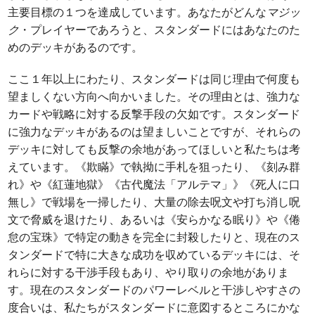
主要目標の１つを達成しています。あなたがどんな
マジッ
ク
・プレイヤーであろうと、スタンダードにはあなたのた
めのデッキがあるのです。
ここ１年以上にわたり、スタンダードは同じ理由で何度も
望ましくない方向へ向かいました。その理由とは、強力な
カードや戦略に対する反撃手段の欠如です。スタンダード
に強力なデッキがあるのは望ましいことですが、それらの
デッキに対しても反撃の余地があってほしいと私たちは考
えています。《欺瞞》で執拗に手札を狙ったり、《刻み群
れ》や《紅蓮地獄》《古代魔法「アルテマ」》《死人に口
無し》で戦場を一掃したり、大量の除去呪文や打ち消し呪
文で脅威を退けたり、あるいは《安らかなる眠り》や《倦
怠の宝珠》で特定の動きを完全に封殺したりと、現在のス
タンダードで特に大きな成功を収めているデッキには、そ
れらに対する干渉手段もあり、やり取りの余地がありま
す。現在のスタンダードのパワーレベルと干渉しやすさの
度合いは、私たちがスタンダードに意図するところにかな