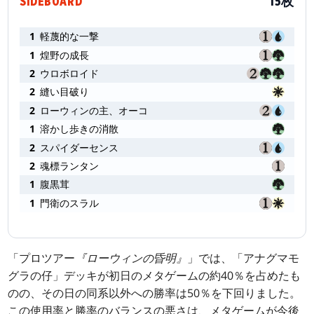
SIDEBOARD
15枚
1
軽蔑的な一撃
1
煌野の成長
2
ウロボロイド
2
縫い目破り
2
ローウィンの主、オーコ
1
溶かし歩きの消散
2
スパイダーセンス
2
魂標ランタン
1
腹黒茸
1
門衛のスラル
「プロツアー
『ローウィンの昏明』
」では、「アナグマモ
グラの仔」デッキが初日のメタゲームの約40％を占めたも
のの、その日の同系以外への勝率は50％を下回りました。
この使用率と勝率のバランスの悪さは、メタゲームが今後