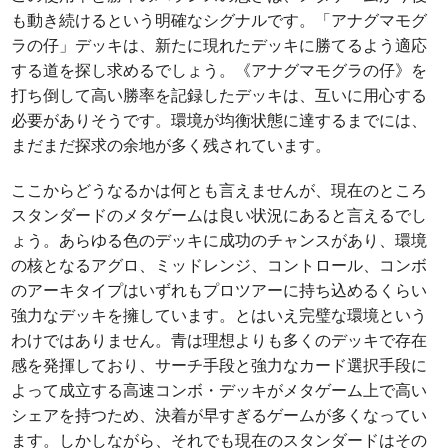
も動き続けるという明確なシグナルです。「アナグマモグ
ラの仔」デッキは、新たに現れたデッキに勝てるよう適応
する道を探し求めるでしょう。《アナグマモグラの仔》を
打ち倒して高い勝率を記録したデッキは、互いに用心する
必要がありそうです。環境が均衡状態に達するまでには、
まだまだ探求の余地が多く残されています。
ここからどうなるかは何とも言えませんが、現在のところ
スタンダードのメタゲームは良い状況にあると言えるでし
ょう。あらゆる色のデッキに成功のチャンスがあり、環境
の核となるアグロ、ミッドレンジ、コントロール、コンボ
のアーキタイプはいずれもプロツアーに持ち込めるくらい
強力なデッキを擁しています。とはいえ完璧な環境という
わけではありません。青は理想よりも多くのデッキで存在
感を発揮しており、サーチ手段と強力なカード選択手段に
よって成立する高速コンボ・デッキがメタゲーム上で高い
シェアを持つため、決着が早すぎるゲームが多くなってい
ます。しかしながら、それでも現在のスタンダードはその