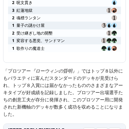
2
呪文貫き
3
紅蓮地獄
2
魂標ランタン
1
量子の謎かけ屋
2
受け継ぎし地の開墾
1
変容する悪党、サンドマン
1
歌作りの魔道士
「プロツアー
『ローウィンの昏明』
」ではトップ８以外に
もバラエティに富んだスタンダードのデッキが見受けら
れ、トップ８入賞には届かなかったもののさまざまなアー
キタイプが好成績を記録しました。プロツアー出場選手た
ちの創意工夫が存分に発揮され、このプロツアー用に開発
された新機軸のデッキが数多く成功を収めることになりま
した。