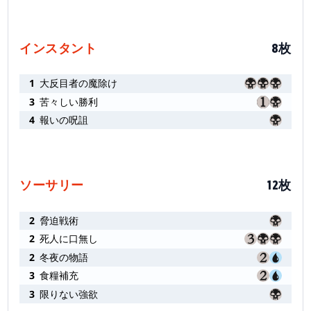
インスタント
8枚
1
大反目者の魔除け
3
苦々しい勝利
4
報いの呪詛
ソーサリー
12枚
2
脅迫戦術
2
死人に口無し
2
冬夜の物語
3
食糧補充
3
限りない強欲