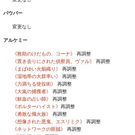
パウパー
変更なし
アルケミー
《救助のけだもの、コーナ》
再調整
《置き去りにされた偵察員、ヴァル》
再調整
《まばゆい火焔織り》
再調整
《湿地帯の大群率い》
再調整
《力満ちる使役術》
再調整
《大嵐の捕獲者》
再調整
《鮮血の占い師》
再調整
《ポルターハイスト》
再調整
《勇敢な熾火族》
再調整
《想像された悪鬼、エスリミク》
再調整
《ネットワークの匪賊》
再調整