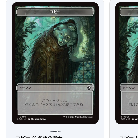
コピー // 多相の戦士
コピー /