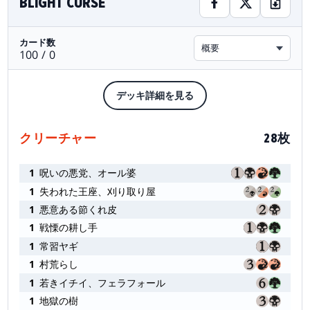
BLIGHT CURSE
カード数
概要
100 / 0
デッキ詳細を見る
クリーチャー
28枚
1
呪いの悪党、オール婆
1
失われた王座、刈り取り屋
1
悪意ある節くれ皮
1
戦慄の耕し手
1
常習ヤギ
1
村荒らし
1
若きイチイ、フェラフォール
1
地獄の樹