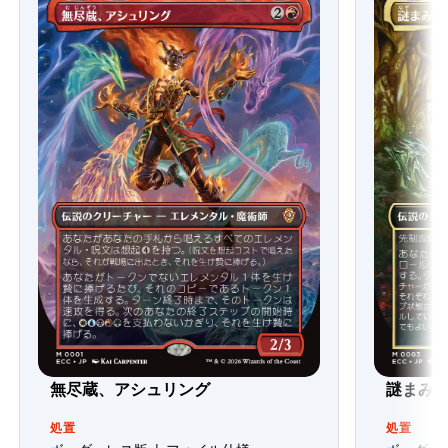
無尽蔵、アシュリング
謎まみ
処置
処置