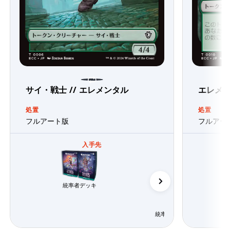
サイ・戦士 // エレメンタル
エレメン
処置
処置
フルアート版
フルアー
入手先
統率者デッキ
統率者デッキ「エレメンタル