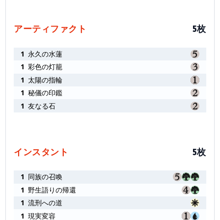
アーティファクト
5枚
1
永久の水蓮
1
彩色の灯籠
1
太陽の指輪
1
秘儀の印鑑
1
友なる石
インスタント
5枚
1
同族の召喚
1
野生語りの帰還
1
流刑への道
1
現実変容