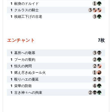
1
献身のドルイド
1
クルラスの騎士
1
枝細工下げの古老
エンチャント
7枚
1
墓所への敬慕
1
プーカの誓約
1
恒久の拷問
1
燃え尽きぬタール火
1
殴りハエの蔓延
1
栄華の防衛
1
古き神々への拘束