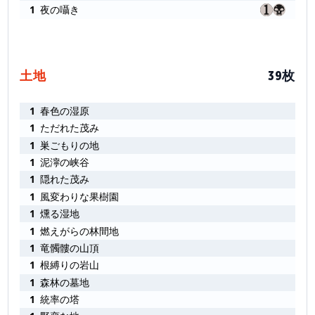
1
夜の囁き
土地
39枚
1
春色の湿原
1
ただれた茂み
1
巣ごもりの地
1
泥濘の峡谷
1
隠れた茂み
1
風変わりな果樹園
1
燻る湿地
1
燃えがらの林間地
1
竜髑髏の山頂
1
根縛りの岩山
1
森林の墓地
1
統率の塔