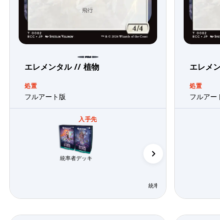
エレメンタル // 植物
エレメン
処置
処置
フルアート版
フルアー
入手先
統率者デッキ
統率者デッキ「エレメンタル