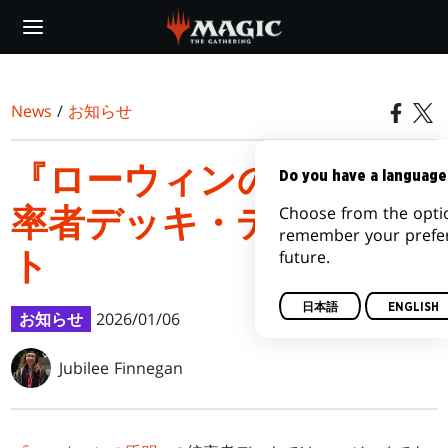
Skip
to
main
content
News
/
お知らせ
『ローウィンの昏明』統
Do you have a language
Choose from the optio
率者デッキ・デッキリス
remember your prefer
future.
ト
日本語
ENGLISH
お知らせ
2026/01/06
Jubilee Finnegan