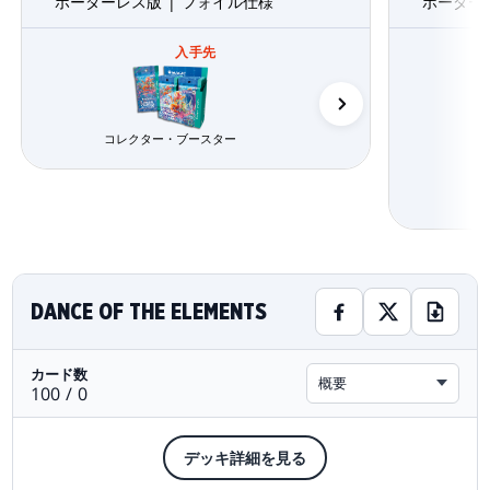
ボーダーレス版 | フォイル仕様
ボーダー
入手先
統率者デッキ
コレクター・ブースター
コ
DANCE OF THE ELEMENTS
カード数
概要
100 / 0
デッキ詳細を見る