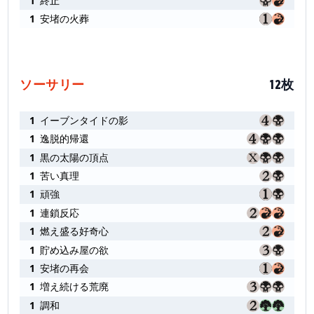
1
終止
1
安堵の火葬
ソーサリー
12枚
1
イーブンタイドの影
1
逸脱的帰還
1
黒の太陽の頂点
1
苦い真理
1
頑強
1
連鎖反応
1
燃え盛る好奇心
1
貯め込み屋の欲
1
安堵の再会
1
増え続ける荒廃
1
調和