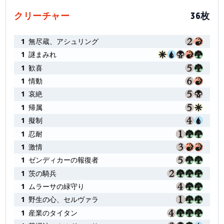
クリーチャー
36枚
1
無尽蔵、アシュリング
1
謎まみれ
1
歓喜
1
情動
1
哀絶
1
帰属
1
擬制
1
忍耐
1
激情
1
ゼンディカーの報復者
1
茨の騎兵
1
ムラーサの緑守り
1
野生の心、セルヴァラ
1
産業のタイタン