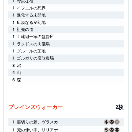
1
野蛮な地
1
イフニルの死界
1
進化する未開地
1
広漠なる変幻地
1
祖先の道
1
土建組一家の監督所
1
ラクドスの肉儀場
1
グルールの芝地
1
ゴルガリの腐敗農場
8
沼
4
山
6
森
プレインズウォーカー
2枚
1
裏切りの棘、ヴラスカ
1
死の使い手、リリアナ