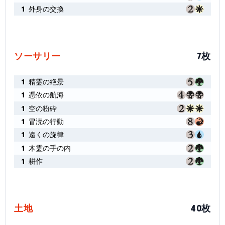
1
外身の交換
ソーサリー
7枚
1
精霊の絶景
1
憑依の航海
1
空の粉砕
1
冒涜の行動
1
遠くの旋律
1
木霊の手の内
1
耕作
土地
40枚