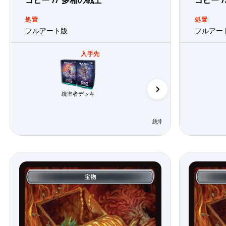
処置
処置
フルアート版
フルアー
入手先
統率者デッキ
統率者デッキ「エレメンタル