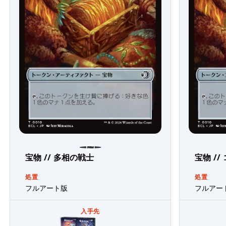
宝物 // 多相の戦士
宝物 //
処置
処置
フルアート版
フルアー
入手先