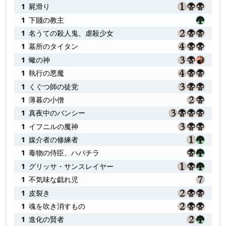
1
屍滑り
1
下賤の教主
1
名うての殺人鬼、虐殺少女
1
墓所のタイタン
1
蠍の神
1
執行の悪魔
1
くぐつ師の徒党
1
薄暮の小僧
1
真夜中のバンシー
1
イフニルの魔神
1
媒介者の修練者
1
毒物の侍臣、ハパチラ
1
グリッサ・サンスレイヤー
1
不気味な戯れ児
1
皮裂き
1
魂を吹き消すもの
1
進化の賢者