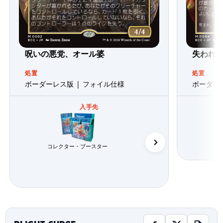
呪いの悪党、オール婆
失われ
処置
処置
ボーダーレス版 | フォイル仕様
ボーダー
入手先
コレクター・ブースター
統率者デッキ
コ