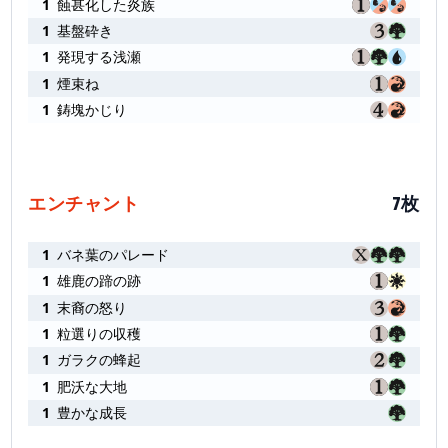
1
蝕甚化した炎族
1
基盤砕き
1
発現する浅瀬
1
煙束ね
1
鋳塊かじり
エンチャント
7枚
1
バネ葉のパレード
1
雄鹿の蹄の跡
1
末裔の怒り
1
粒選りの収穫
1
ガラクの蜂起
1
肥沃な大地
1
豊かな成長