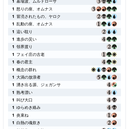
1
墓場波、ムルドローサ
1
怒りの座、オムナス
1
冒涜されたもの、ヤロク
1
乱動の座、オムナス
1
這い耽り
1
進歩の災い
1
領界渡り
1
フェイ庄の古老
1
春の君主
1
概念の群れ
1
大渦の放浪者
1
湧き出る源、ジェガンサ
1
熟考漂い
1
叫び大口
1
ゆらめき絡み
1
炎束ね
1
白熱の魂炊き