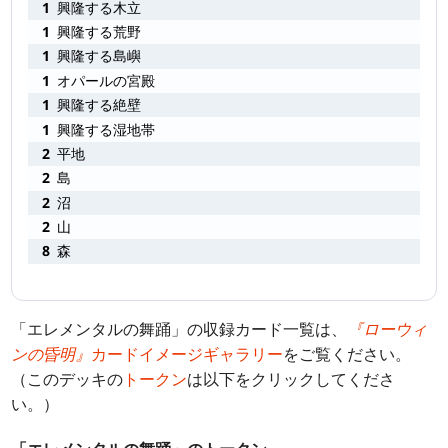
1
興隆する木立
1
興隆する荒野
1
興隆する島嶼
1
オパールの宮殿
1
興隆する絶壁
1
興隆する湿地帯
2
平地
2
島
2
沼
2
山
8
森
「エレメンタルの舞踊」の収録カード一覧は、
『ローウィ
ンの昏明』
カードイメージギャラリー
をご覧ください。
（このデッキの
トークン
は以下をクリックしてくださ
い。）