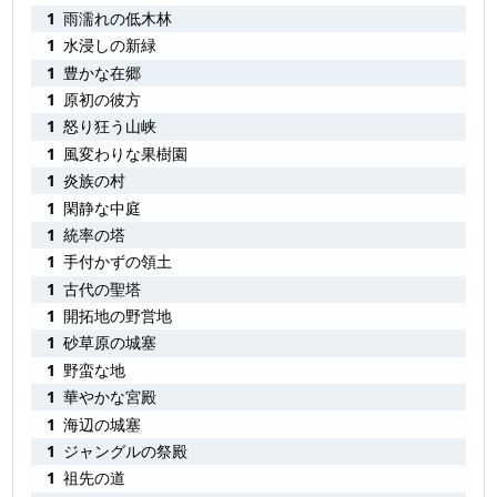
1
雨濡れの低木林
1
水浸しの新緑
1
豊かな在郷
1
原初の彼方
1
怒り狂う山峡
1
風変わりな果樹園
1
炎族の村
1
閑静な中庭
1
統率の塔
1
手付かずの領土
1
古代の聖塔
1
開拓地の野営地
1
砂草原の城塞
1
野蛮な地
1
華やかな宮殿
1
海辺の城塞
1
ジャングルの祭殿
1
祖先の道