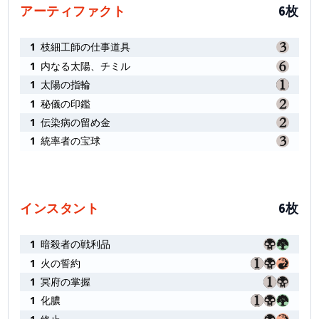
アーティファクト
6枚
1
枝細工師の仕事道具
1
内なる太陽、チミル
1
太陽の指輪
1
秘儀の印鑑
1
伝染病の留め金
1
統率者の宝球
インスタント
6枚
1
暗殺者の戦利品
1
火の誓約
1
冥府の掌握
1
化膿