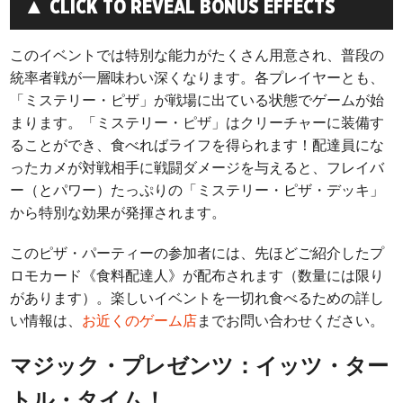
▲ CLICK TO REVEAL BONUS EFFECTS
このイベントでは特別な能力がたくさん用意され、普段の
統率者戦が一層味わい深くなります。各プレイヤーとも、
「ミステリー・ピザ」が戦場に出ている状態でゲームが始
まります。「ミステリー・ピザ」はクリーチャーに装備す
ることができ、食べればライフを得られます！配達員にな
ったカメが対戦相手に戦闘ダメージを与えると、フレイバ
ー（とパワー）たっぷりの「ミステリー・ピザ・デッキ」
から特別な効果が発揮されます。
このピザ・パーティーの参加者には、先ほどご紹介したプ
ロモカード《食料配達人》が配布されます（数量には限り
があります）。楽しいイベントを一切れ食べるための詳し
い情報は、
お近くのゲーム店
までお問い合わせください。
マジック・プレゼンツ：イッツ・ター
トル・タイム！