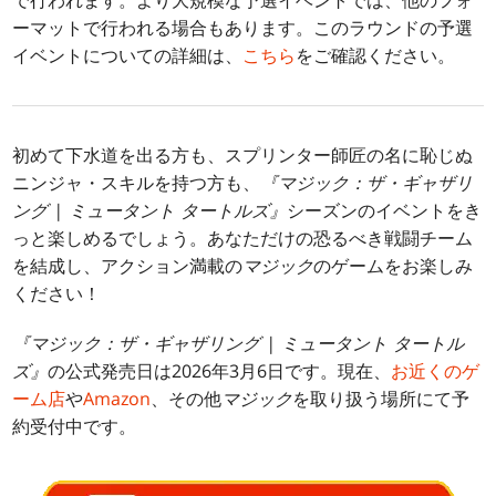
で行われます。より大規模な予選イベントでは、他のフォ
ーマットで行われる場合もあります。このラウンドの予選
イベントについての詳細は、
こちら
をご確認ください。
初めて下水道を出る方も、スプリンター師匠の名に恥じぬ
ニンジャ・スキルを持つ方も、
『マジック：ザ・ギャザリ
ング | ミュータント タートルズ』
シーズンのイベントをき
っと楽しめるでしょう。あなただけの恐るべき戦闘チーム
を結成し、アクション満載の
マジック
のゲームをお楽しみ
ください！
『マジック：ザ・ギャザリング | ミュータント タートル
ズ』
の公式発売日は2026年3月6日です。現在、
お近くのゲ
ーム店
や
Amazon
、その他
マジック
を取り扱う場所にて予
約受付中です。