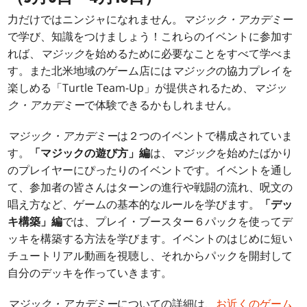
力だけではニンジャになれません。
マジック・アカデミー
で学び、知識をつけましょう！これらのイベントに参加す
れば、
マジック
を始めるために必要なことをすべて学べま
す。また北米地域のゲーム店には
マジック
の協力プレイを
楽しめる「Turtle Team-Up」が提供されるため、
マジッ
ク・アカデミー
で体験できるかもしれません。
マジック・アカデミー
は２つのイベントで構成されていま
す。
「マジックの遊び方」編
は、
マジック
を始めたばかり
のプレイヤーにぴったりのイベントです。イベントを通し
て、参加者の皆さんはターンの進行や戦闘の流れ、呪文の
唱え方など、ゲームの基本的なルールを学びます。
「デッ
キ構築」編
では、プレイ・ブースター６パックを使ってデ
ッキを構築する方法を学びます。イベントのはじめに短い
チュートリアル動画を視聴し、それからパックを開封して
自分のデッキを作っていきます。
マジック・アカデミー
についての詳細は、
お近くのゲーム