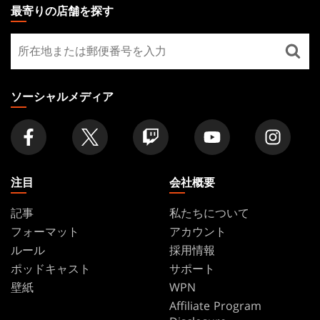
THE
最寄りの店舗を探す
GATHERING
最
FOOTER
寄
り
の
ソーシャルメディア
店
舗
を
探
す
注目
会社概要
記事
私たちについて
フォーマット
アカウント
ルール
採用情報
ポッドキャスト
サポート
壁紙
WPN
Affiliate Program