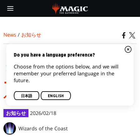
Skip
to
main
content
News
/
お知らせ
『マジック：ザ・ギャザ
Do you have a language preference?
Choose from the options below, and we will
リング | ミュータント タ
remember your preferred language in the
future.
ートルズ』シーズンのイ
ベント一覧
日本語
ENGLISH
お知らせ
2026/02/18
Wizards of the Coast