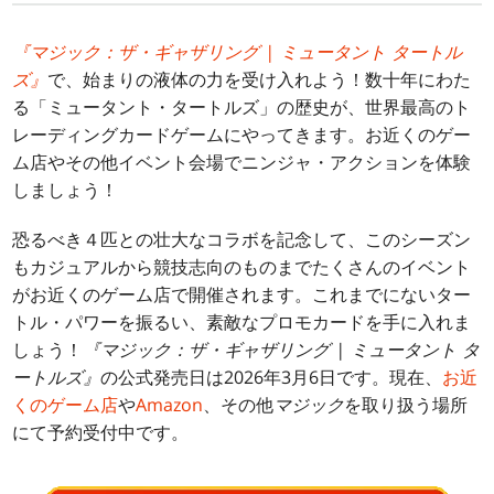
『マジック：ザ・ギャザリング | ミュータント タートル
ズ』
で、始まりの液体の力を受け入れよう！数十年にわた
る「ミュータント・タートルズ」の歴史が、世界最高のト
レーディングカードゲームにやってきます。お近くのゲー
ム店やその他イベント会場でニンジャ・アクションを体験
しましょう！
恐るべき４匹との壮大なコラボを記念して、このシーズン
もカジュアルから競技志向のものまでたくさんのイベント
がお近くのゲーム店で開催されます。これまでにないター
トル・パワーを振るい、素敵なプロモカードを手に入れま
しょう！
『マジック：ザ・ギャザリング | ミュータント タ
ートルズ』
の公式発売日は2026年3月6日です。現在、
お近
くのゲーム店
や
Amazon
、その他
マジック
を取り扱う場所
にて予約受付中です。