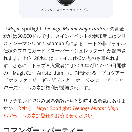
マジック・スポットライト・プロモ
「Magic
Spotlight:
Teenage Mutant Ninja Turtles」
の賞金
総額は50,000ドルです。メインイベントの参加者にはクリ
ス・シーマン/Chris Seaman氏によるアートの非フォイル
仕様のプロモカード《スーパー・シュレッダー》が配布さ
れます。上位128名にはフォイル仕様のものも贈られま
す。さらに、トップ８入賞者には2026年7月17～19日開催
の「MagicCon: Amsterdam」にて行われる「プロツアー
『マジック：ザ・ギャザリング | マーベル スーパー・ヒー
ローズ』
」への参加権利が授与されます。
リッチモンドで並み居る強敵たちと対峙する勇気はありま
すか？
今すぐ
「Magic
Spotlight:
Teenage Mutant Ninja
Turtles」
への参加登録をお済ませください
！
コマンダー・パーティー