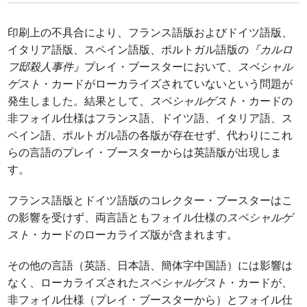
印刷上の不具合により、フランス語版およびドイツ語版、
イタリア語版、スペイン語版、ポルトガル語版の
『カルロ
フ邸殺人事件』
プレイ・ブースターにおいて、
スペシャル
ゲスト
・カードがローカライズされていないという問題が
発生しました。結果として、
スペシャルゲスト
・カードの
非フォイル仕様はフランス語、ドイツ語、イタリア語、ス
ペイン語、ポルトガル語の各版が存在せず、代わりにこれ
らの言語のプレイ・ブースターからは英語版が出現しま
す。
フランス語版とドイツ語版のコレクター・ブースターはこ
の影響を受けず、両言語ともフォイル仕様の
スペシャルゲ
スト
・カードのローカライズ版が含まれます。
その他の言語（英語、日本語、簡体字中国語）には影響は
なく、ローカライズされた
スペシャルゲスト
・カードが、
非フォイル仕様（プレイ・ブースターから）とフォイル仕