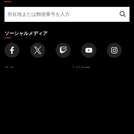
GATHERING
最
FOOTER
寄
り
の
ソーシャルメディア
店
舗
を
探
す
注目
会社概要
記事
私たちについて
フォーマット
アカウント
ルール
採用情報
ポッドキャスト
サポート
壁紙
WPN
Affiliate Program
Disclosure