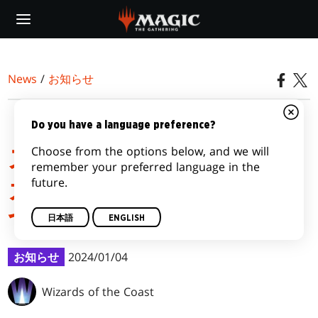
Skip
to
main
content
News
/
お知らせ
『カルロフ邸殺人事件』
Do you have a language preference?
Choose from the options below, and we will
スペシャルゲストのロー
remember your preferred language in the
future.
カライズに関する問題に
ついて
日本語
ENGLISH
お知らせ
2024/01/04
Wizards of the Coast