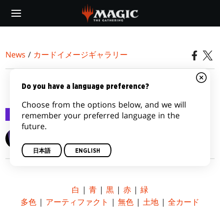
Skip
to
main
content
News
/
カードイメージギャラリー
『戦乱のゼンディカー』
Do you have a language preference?
Choose from the options below, and we will
カードイメージギャラリー
2015/09/18
remember your preferred language in the
future.
Wizards of the Coast
日本語
ENGLISH
白
|
青
|
黒
|
赤
|
緑
多色
|
アーティファクト
|
無色
|
土地
|
全カード