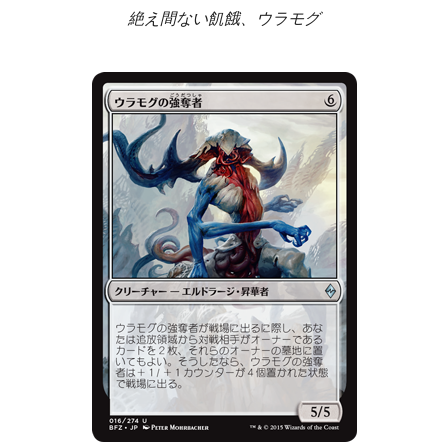
絶え間ない飢餓、ウラモグ