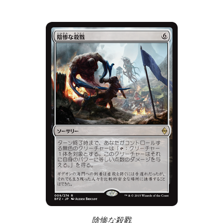
陰惨な殺戮