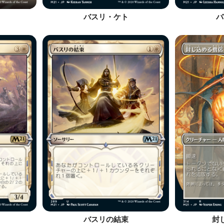
バスリ・ケト
バ
バスリの結束
封