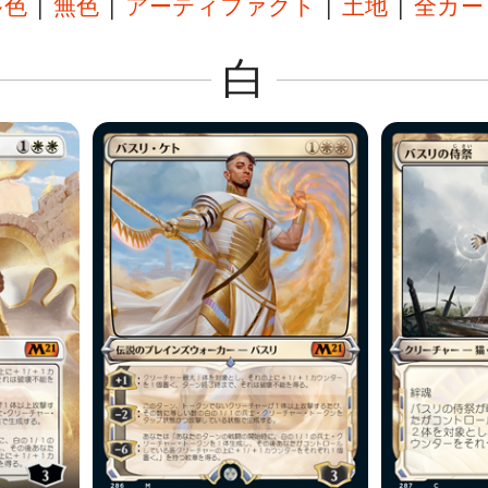
多色
|
無色
|
アーティファクト
|
土地
|
全カー
白