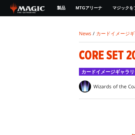
Skip
製品
MTGアリーナ
マジックを
to
main
content
News
/
カードイメージギ
CORE SET 2
カードイメージギャラリ
Wizards of the Co