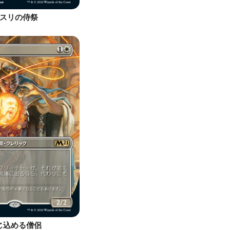
スリの侍祭
じ込める僧侶