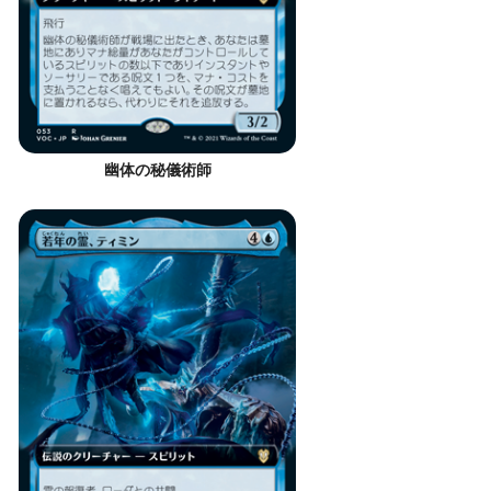
幽体の秘儀術師