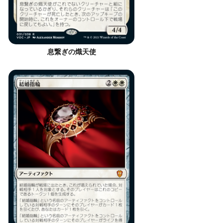
息繋ぎの熾天使