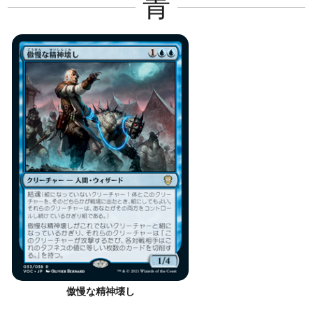
青
傲慢な精神壊し