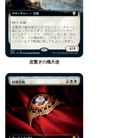
息繋ぎの熾天使