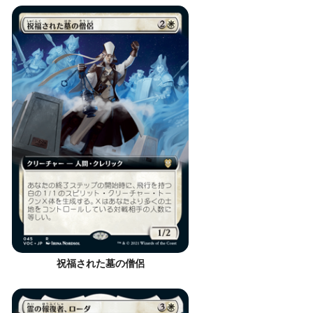
祝福された墓の僧侶