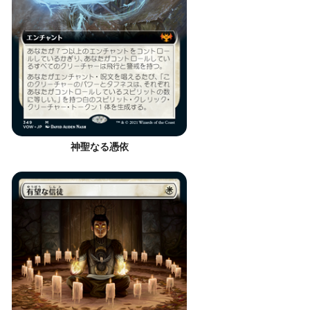
神聖なる憑依