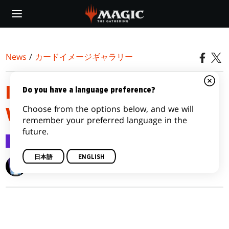
Skip
to
main
content
News
/
カードイメージギャラリー
INNISTRAD: CRIMSON VOW
Do you have a language preference?
Choose from the options below, and we will
VARIANTS
remember your preferred language in the
future.
カードイメージギャラリー
2021/11/10
日本語
ENGLISH
Wizards of the Coast