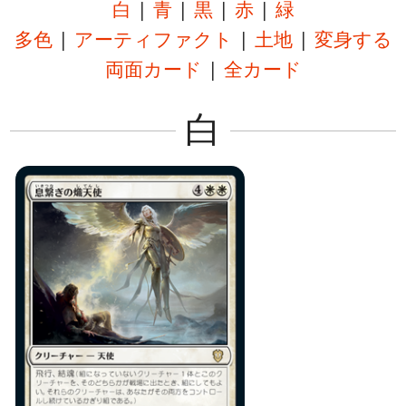
白
|
青
|
黒
|
赤
|
緑
多色
|
アーティファクト
|
土地
|
変身する
両面カード
|
全カード
白