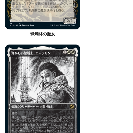
蝋燭林の魔女