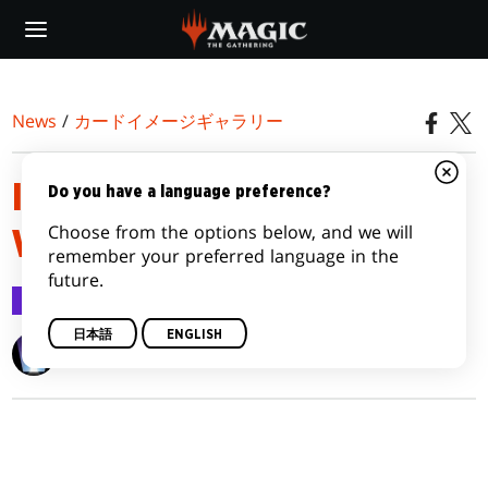
Skip
to
main
content
News
/
カードイメージギャラリー
INNISTRAD: MIDNIGHT HUNT
Do you have a language preference?
Choose from the options below, and we will
VARIANTS
remember your preferred language in the
future.
カードイメージギャラリー
2021/09/15
日本語
ENGLISH
Wizards of the Coast