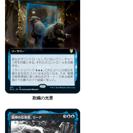
欺瞞の光景