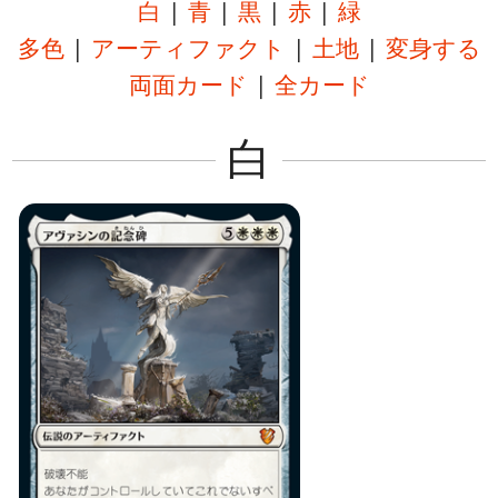
白
|
青
|
黒
|
赤
|
緑
多色
|
アーティファクト
|
土地
|
変身する
両面カード
|
全カード
白