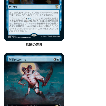
欺瞞の光景