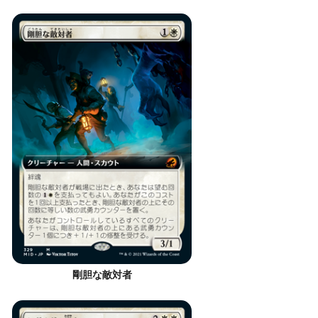
剛胆な敵対者