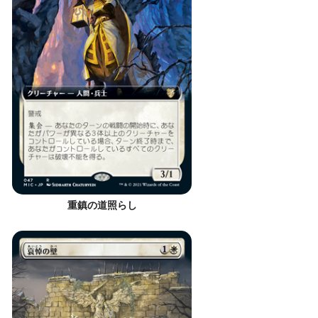
重鎮の道照らし