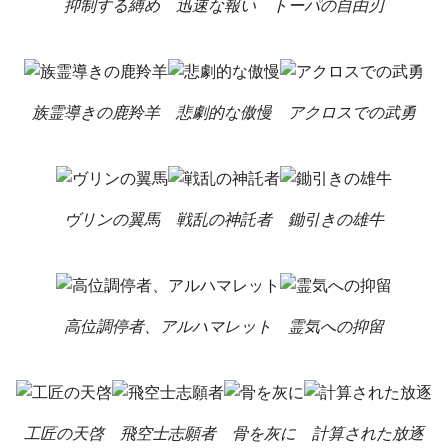
抑制する縛め
迅速な報い
トーパの自由刃
族霊導きの鹿羚羊
悲劇的な傲慢
アクロスでの武勇
ヴリンの翼馬
戦乱の神託者
鋤引きの雄牛
高位調停者、アルハマレット
霊気への抑留
工匠の天啓
飛空士志願者
骨を灰に
計算された放逐