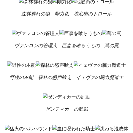
森林群れの狼
剛力化
地底街のトロール
ヴァレロンの管理人
巨森を喰らうもの
蔦の罠
野性の本能
森林の怒声吠え
イェヴァの腕力魔道士
ゼンディカーの乱動