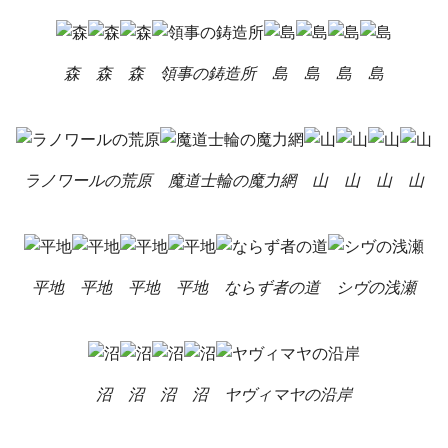
森
森
森
領事の鋳造所
島
島
島
島
ラノワールの荒原
魔道士輪の魔力網
山
山
山
山
平地
平地
平地
平地
ならず者の道
シヴの浅瀬
沼
沼
沼
沼
ヤヴィマヤの沿岸