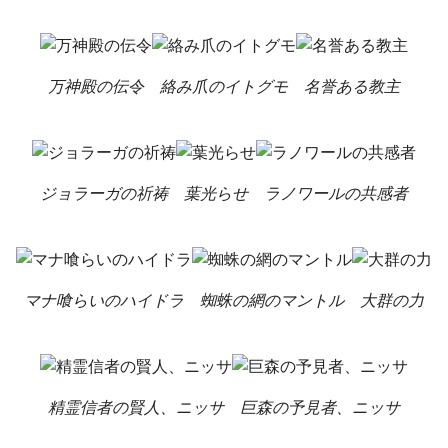
万神殿の伝令
絡み爪のイトグモ
名誉ある教主
ジョラーガの祈祷
葉光らせ
ラノワールの共感者
マナ喰らいのハイドラ
蜘蛛の網のマントル
大群の力
精霊信者の賢人、ニッサ
巨森の予見者、ニッサ