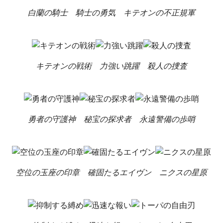
白蘭の騎士
騎士の勇気
キテオンの不正規軍
キテオンの戦術
力強い跳躍
殺人の捜査
勇者の守護神
秘宝の探求者
永遠警備の歩哨
空位の玉座の印章
確固たるエイヴン
ニクスの星原