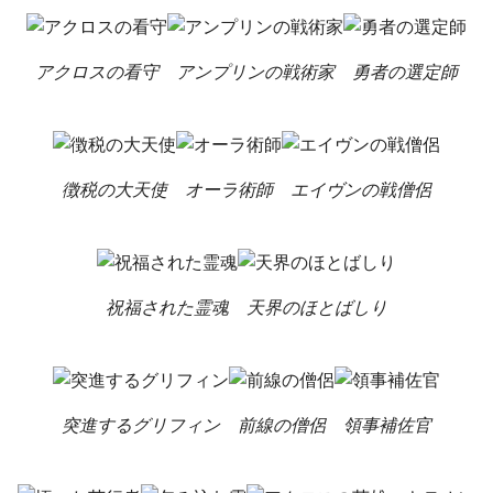
アクロスの看守
アンプリンの戦術家
勇者の選定師
徴税の大天使
オーラ術師
エイヴンの戦僧侶
祝福された霊魂
天界のほとばしり
突進するグリフィン
前線の僧侶
領事補佐官