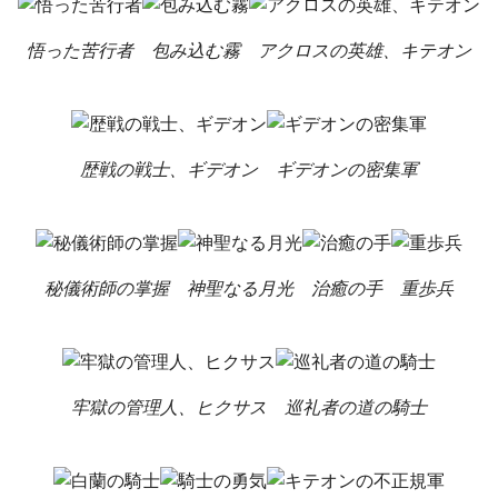
悟った苦行者
包み込む霧
アクロスの英雄、キテオン
歴戦の戦士、ギデオン
ギデオンの密集軍
秘儀術師の掌握
神聖なる月光
治癒の手
重歩兵
牢獄の管理人、ヒクサス
巡礼者の道の騎士