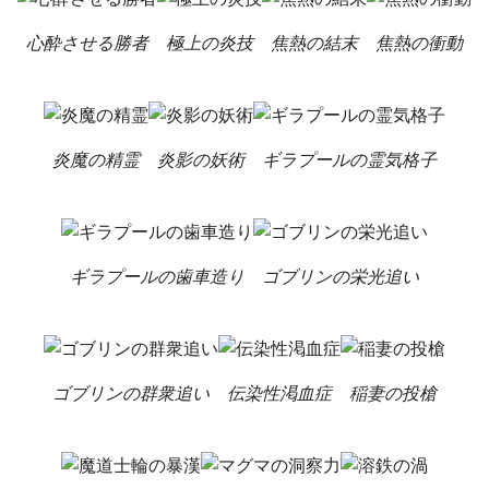
心酔させる勝者
極上の炎技
焦熱の結末
焦熱の衝動
炎魔の精霊
炎影の妖術
ギラプールの霊気格子
ギラプールの歯車造り
ゴブリンの栄光追い
ゴブリンの群衆追い
伝染性渇血症
稲妻の投槍