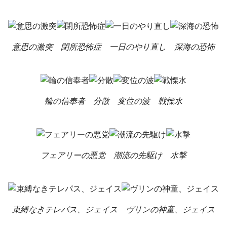
意思の激突
閉所恐怖症
一日のやり直し
深海の恐怖
輪の信奉者
分散
変位の波
戦慄水
フェアリーの悪党
潮流の先駆け
水撃
束縛なきテレパス、ジェイス
ヴリンの神童、ジェイス