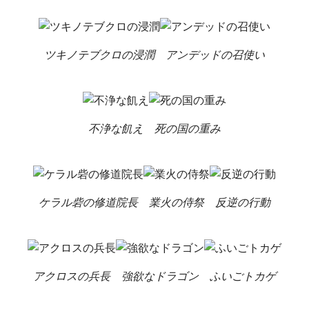
ツキノテブクロの浸潤
アンデッドの召使い
不浄な飢え
死の国の重み
ケラル砦の修道院長
業火の侍祭
反逆の行動
アクロスの兵長
強欲なドラゴン
ふいごトカゲ