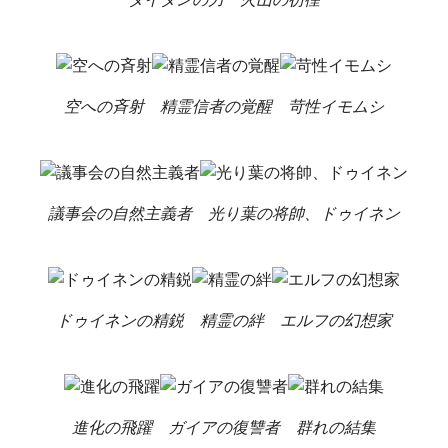
空への斉射
精霊信者の覚醒
苛性イモムシ
議事会の自然主義者
光り葉の将帥、ドゥイネン
ドゥイネンの精鋭
精霊の絆
エルフの幻想家
進化の飛躍
ガイアの復讐者
群れの結集