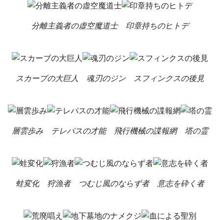
分離主義者の虚空魔道士
印章持ちのヒトデ
スカーブの大巨人
魂刃のジン
スフィンクスの後見
層雲歩み
テレパスの才能
飛行機械の諜報網
塔の霊
蛙変化
狩漁者
つむじ風のならず者
意志を砕く者