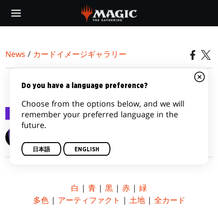
Skip
to
main
content
News
/
カードイメージギャラリー
『マジック・オリジン』
Do you have a language preference?
Choose from the options below, and we will
カードイメージギャラリー
2015/07/03
remember your preferred language in the
future.
Wizards of the Coast
日本語
ENGLISH
白
|
青
|
黒
|
赤
|
緑
多色
|
アーティファクト
|
土地
|
全カード