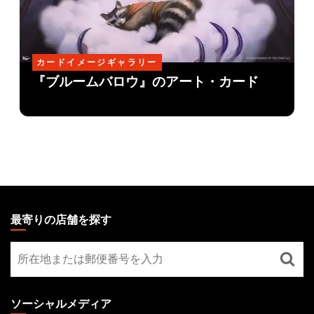
カードイメージギャラリー
『ブルームバロウ』のアート・カード
MAGIC:
THE
最寄りの店舗を探す
GATHERING
最
FOOTER
寄
り
の
ソーシャルメディア
店