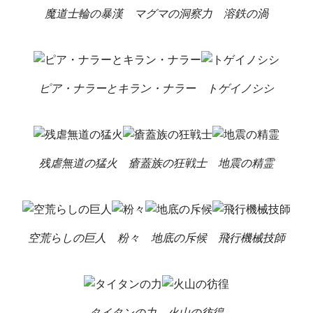
魔道士輪の暴漢
マグマの洞察力
溶鉄の渦
ピア・ナラーとキラン・ナラー
トゲイノシシ
残虐無道の猛火
瘡蓋族の狂戦士
地震の精霊
空荒らしの巨人
粉々
地底の斥候
飛行機械技師
タイタンの力
火山の彷徨