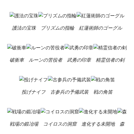
護法の宝珠
プリズムの指輪
紅蓮術師のゴーグル
破衝車
ルーンの苦役者
武勇の印章
精霊信者の剣
投げナイフ
古参兵の予備武装
戦の角笛
戦場の鍛冶場
コイロスの洞窟
進化する未開地
森