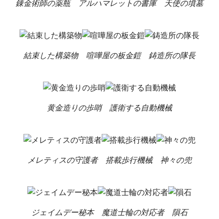
錬金術師の薬瓶
アルハマレットの書庫
天使の墳墓
結束した構築物
喧嘩屋の板金鎧
鋳造所の隊長
黄金造りの歩哨
護衛する自動機械
メレティスの守護者
搭載歩行機械
神々の兜
ジェイムデー秘本
魔道士輪の対応者
隕石