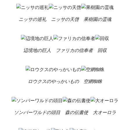
ニッサの巡礼
ニッサの天啓
果樹園の霊魂
辺境地の巨人
ファリカの信奉者
回収
ロウクスのやっかいもの
空網蜘蛛
ソンバーワルドの頭目
森の伝書使
大オーロラ