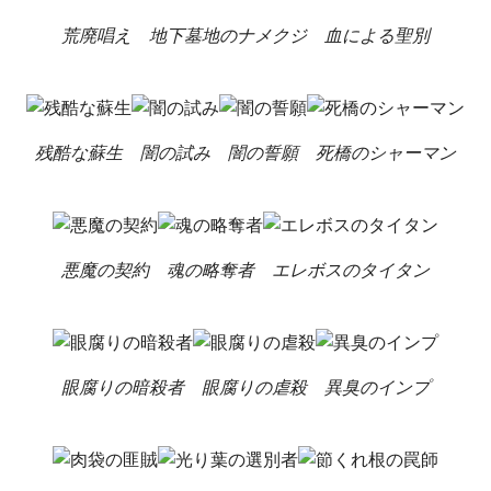
荒廃唱え
地下墓地のナメクジ
血による聖別
残酷な蘇生
闇の試み
闇の誓願
死橋のシャーマン
悪魔の契約
魂の略奪者
エレボスのタイタン
眼腐りの暗殺者
眼腐りの虐殺
異臭のインプ