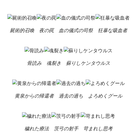
屍術的召喚
夜の罠
血の儀式の司祭
狂暴な吸血者
骨読み
魂裂き
蘇りしケンタウルス
黄泉からの帰還者
過去の過ち
よろめくグール
穢れた療法
茨弓の射手
苛まれし思考