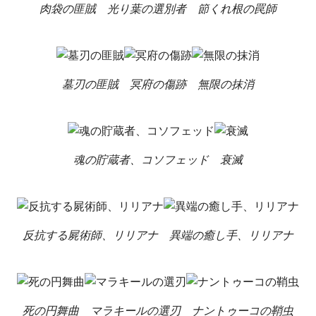
肉袋の匪賊
光り葉の選別者
節くれ根の罠師
墓刃の匪賊
冥府の傷跡
無限の抹消
魂の貯蔵者、コソフェッド
衰滅
反抗する屍術師、リリアナ
異端の癒し手、リリアナ
死の円舞曲
マラキールの選刃
ナントゥーコの鞘虫