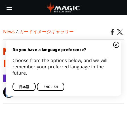
Skip
to
main
content
News
/
カードイメージギャラリー
MODERN HORIZONS 2 CARD
Do you have a language preference?
Choose from the options below, and we will
IMAGE GALLERY
remember your preferred language in the
future.
カードイメージギャラリー
2021/06/02
日本語
ENGLISH
Wizards of the Coast