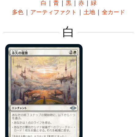
白
|
青
|
黒
|
赤
|
緑
多色
|
アーティファクト
|
土地
|
全カード
白