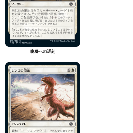
晩餐への遅刻