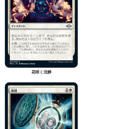
花咲く沈静