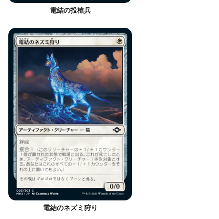
電結の投槍兵
電結のネズミ狩り