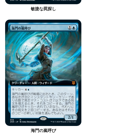
敏捷な罠探し
海門の嵐呼び