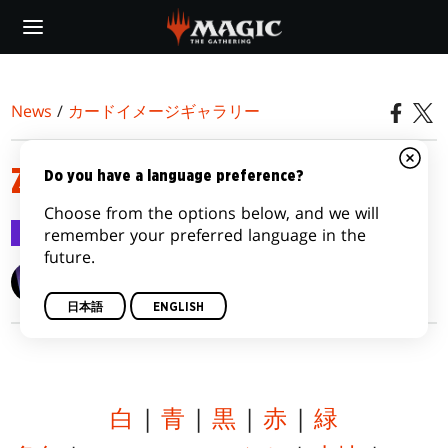
Skip
to
main
content
News
/
カードイメージギャラリー
ZENDIKAR RISING VARIANTS
Do you have a language preference?
Choose from the options below, and we will
カードイメージギャラリー
2020/09/11
remember your preferred language in the
future.
Wizards of the Coast
日本語
ENGLISH
白
|
青
|
黒
|
赤
|
緑