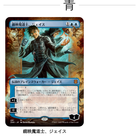
青
鏡映魔道士、ジェイス