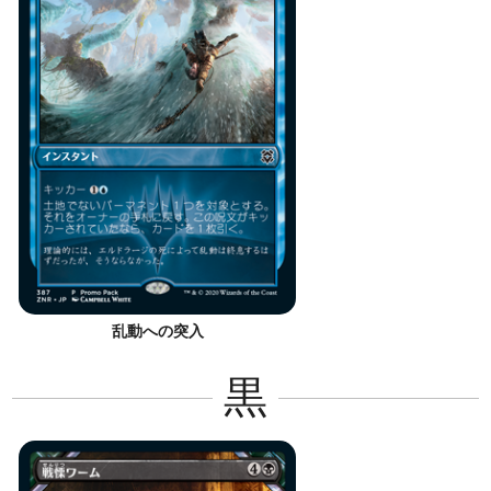
乱動への突入
黒