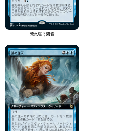
荒れ狂う騒音