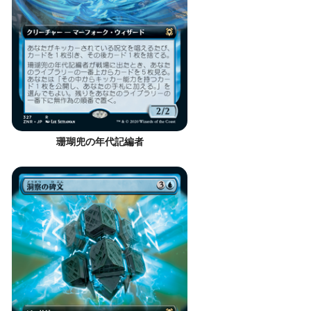
珊瑚兜の年代記編者