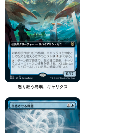
怒り狂う島嶼、キャリクス