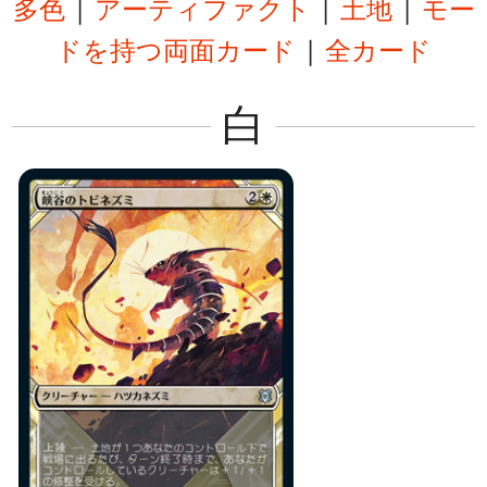
多色
|
アーティファクト
|
土地
|
モー
ドを持つ両面カード
|
全カード
白