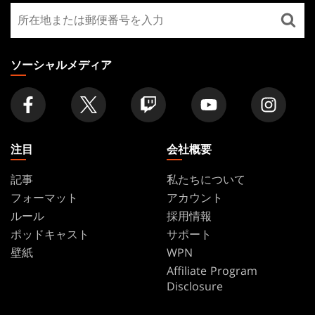
最
FOOTER
寄
り
の
ソーシャルメディア
店
舗
を
探
す
注目
会社概要
記事
私たちについて
フォーマット
アカウント
ルール
採用情報
ポッドキャスト
サポート
壁紙
WPN
Affiliate Program
Disclosure