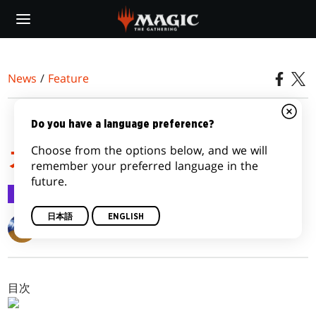
Skip
to
main
content
News
/
Feature
『コンスピラシー』のメ
Do you have a language preference?
Choose from the options below, and we will
カニズム
remember your preferred language in the
future.
Feature
2014/05/19
日本語
ENGLISH
Matt Tabak
目次