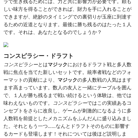
ラで生き残るためには、力と共に影響力が必要です。頼も
しい味方を得ることができれば、財力を手に入れることが
できますが、絶妙のタイミングでの裏切りが玉座に到達す
るための近道となります。最後に勝ち残るのはたった１人
です。それは、あなたとなるのでしょうか？
コンスピラシー・ドラフト
コンスピラシー
とは
マジック
におけるドラフト戦と多人数
戦に焦点を当てた新しいセットです。統率者戦などのフォ
ーマットの貢献により、
マジック
の多人数戦の人気はます
ます高まっています。数人の友人と一緒にテーブルを囲ん
で、１人が勝ち残るまで戦い続けるという体験は、他では
味わえないものです。
コンスピラシー
ではこの実績あるコ
ンセプトをさらに改良し、ゲームが刺激的になるように多
人数戦を前提としたメカニズムをふんだんに盛り込みまし
た。それともう一つ……なんとドラフトそのものに影響す
るカードも登場します！それについては後ほど説明しま