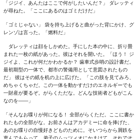
「ジジイ、あんたはここで何がしたいんだ？」 ダレッティ
が尋ねた。「ここにあるのはゴミだけだ」
「ゴミじゃない」 袋を持ち上げると曲がった背にかけ、グ
レンゾは言った。「燃料だ」
ダレッティは顔をしかめた。手にした本の中に、折り畳
まれた一枚の紙があった。彼はそれを開いた。「ほう！ ジ
ジイよ、これが何だかわかるか？ 歯車式歩哨の設計書だ。
最初期型の一体で、都市の警備用として意図されたもの
だ」 彼はその紙を机の上に広げた。「この肢を見てみろ、
めちゃくちゃだ。この一体を動かすだけのエネルギーでも
一財産が要るぞ。がらくただな。どんな技術者どもがこん
なのを――」
「そんなお喋りが何になる！ 全部がらくただ。ここに書か
れたもの全部がな。お前さんはアカデミーに命を捧げた、
あのお喋りの自慢好きどものために。そいつらから屑鉄を
恵んでもらって、弟子のムッツィオにかまけて、それでそ