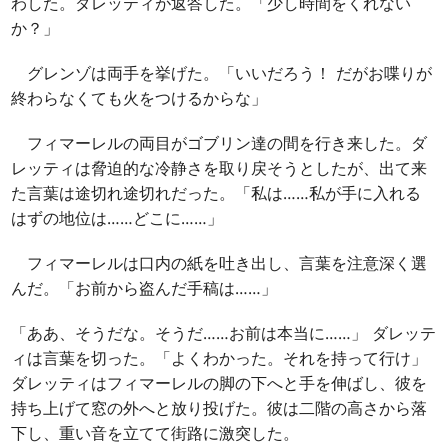
わした。ダレッティが返答した。「少し時間をくれない
か？」
グレンゾは両手を挙げた。「いいだろう！ だがお喋りが
終わらなくても火をつけるからな」
フィマーレルの両目がゴブリン達の間を行き来した。ダ
レッティは脅迫的な冷静さを取り戻そうとしたが、出て来
た言葉は途切れ途切れだった。「私は……私が手に入れる
はずの地位は……どこに……」
フィマーレルは口内の紙を吐き出し、言葉を注意深く選
んだ。「お前から盗んだ手稿は……」
「ああ、そうだな。そうだ……お前は本当に……」 ダレッテ
ィは言葉を切った。「よくわかった。それを持って行け」
ダレッティはフィマーレルの脚の下へと手を伸ばし、彼を
持ち上げて窓の外へと放り投げた。彼は二階の高さから落
下し、重い音を立てて街路に激突した。