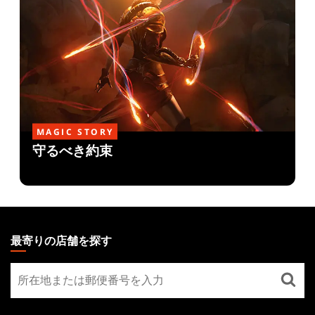
MAGIC STORY
守るべき約束
MAGIC:
THE
最寄りの店舗を探す
GATHERING
最
FOOTER
寄
り