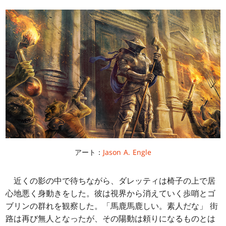
アート：
Jason A. Engle
近くの影の中で待ちながら、ダレッティは椅子の上で居
心地悪く身動きをした。彼は視界から消えていく歩哨とゴ
ブリンの群れを観察した。「馬鹿馬鹿しい。素人だな」 街
路は再び無人となったが、その陽動は頼りになるものとは