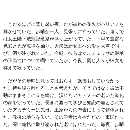
うだるほどに蒸し暑い夜、だが街路の花火がパリアノを
輝かせていた。歩哨が一人、見張りに立っていた。遠くで
は女王陛下戴冠記念祭が盛り上がっていた。下卑て豊富な
色彩と光が広場を踊り、大衆は新女王への愛を大声で叫
び、酒が注がれていた。今朝、彼らはマルチェッサの継承
の正当性について囁いていたが、今夜、同じ人々が彼女を
称えて歌っていた。
だがその歩哨は歌ってはおらず、飲酒もしていなかっ
た。持ち場を離れることも考えたが、そうではなく彼は不
動のままそこに立ち続け、潰れたアカデミーの老いた道化
の家を守っていた。長きに渡って学びと知識の座とされて
いたアカデミーは先日、王家からの布告によって解体され
た。教授の地位を失い、その学者は今やただの一市民だっ
た。深い偏執に取り憑かれた老いぼれだった。毎夜、歩哨