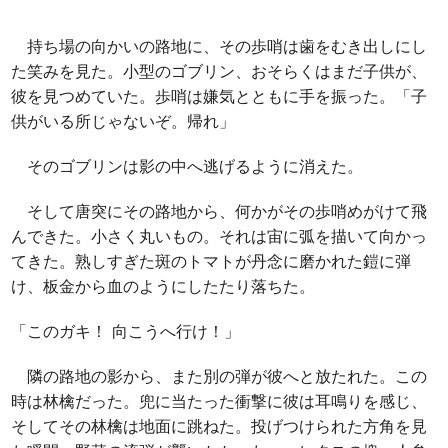
持ち場の向かいの路地に、その歩哨は歯をむき出しにし
た笑みを見た。小型のゴブリン、おそらくはまだ子供が、
彼を見つめていた。歩哨は嫌気とともに手を振った。「子
供がいる所じゃないぞ。帰れ」
そのゴブリンは影の中へ逃げるように消えた。
そして唐突にその路地から、何かがその歩哨めがけて飛
んできた。小さく丸いもの。それは宙に弧を描いて向かっ
てきた。熟しすぎた斑のトマトが丹念に磨かれた鎧に弾
け、板金から血のようにしたたり落ちた。
「このガキ！ 向こうへ行け！」
隣の路地の影から、また別の弾が彼へと放たれた。この
時は林檎だった。兜に当たった衝撃に彼は耳鳴りを感じ、
そしてその林檎は地面に跳ねた。投げつけられた方角を見