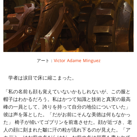
アート：
Victor Adame Minguez
学者は涙目で床に縮こまった。
「私の名前も顔も覚えていないかもしれないが、この服と
帽子はわかるだろう。私はかつて知識と技術と真実の最高
峰の一員として、誇りを持って自分の地位についていた」
彼は声を落とした。「だがお前にそんな美徳は何もなかっ
た」 椅子が傾いてゴブリンを前進させた。顔が近づき、老
人の顔に刻まれた皺に汗の粒が流れ下るのが見えた。「ア