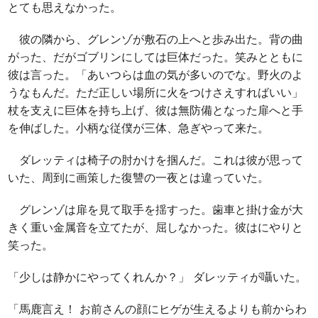
とても思えなかった。
彼の隣から、グレンゾが敷石の上へと歩み出た。背の曲
がった、だがゴブリンにしては巨体だった。笑みとともに
彼は言った。「あいつらは血の気が多いのでな。野火のよ
うなもんだ。ただ正しい場所に火をつけさえすればいい」
杖を支えに巨体を持ち上げ、彼は無防備となった扉へと手
を伸ばした。小柄な従僕が三体、急ぎやって来た。
ダレッティは椅子の肘かけを掴んだ。これは彼が思って
いた、周到に画策した復讐の一夜とは違っていた。
グレンゾは扉を見て取手を揺すった。歯車と掛け金が大
きく重い金属音を立てたが、屈しなかった。彼はにやりと
笑った。
「少しは静かにやってくれんか？」 ダレッティが囁いた。
「馬鹿言え！ お前さんの顔にヒゲが生えるよりも前からわ