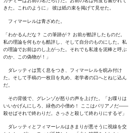
カデミーはお前の名だらけだ。お前の名は何度も書かれて
きた。これのように」 彼は紙の束を掲げて見せた。
フィマーレルは青ざめた。
「わかるんだな？ この筆跡が？ お前が酷評したものだ。
私の理論を何もかも酷評し、そして自分のものにした。私
の理論でお前はのし上がった。それでも私達を泥棒と呼ぶ
のか、この偽物が！」
ダレッティは荒く息をつき、フィマーレルを睨み付け
た。そして手稿の一枚目を丸め、老学者の口へとねじ込ん
だ。
その背後で、グレンゾが怒りの声を上げた。「お喋りは
いいかげんにしろ、緑色の小僧め！ ここはパリアノだ――
殺せばそれで終わりだ。さっさと殺して終わりにするぞ」
ダレッティとフィマーレルはきまりが悪そうに視線を交