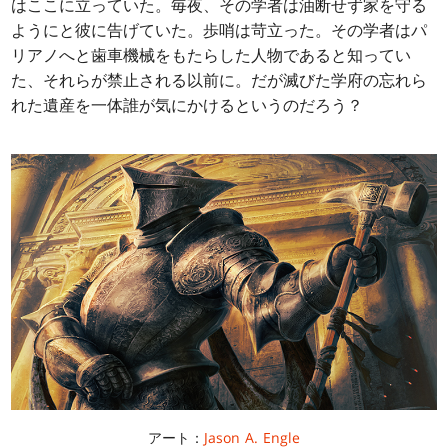
はここに立っていた。毎夜、その学者は油断せず家を守る
ようにと彼に告げていた。歩哨は苛立った。その学者はパ
リアノへと歯車機械をもたらした人物であると知ってい
た、それらが禁止される以前に。だが滅びた学府の忘れら
れた遺産を一体誰が気にかけるというのだろう？
アート：
Jason A. Engle