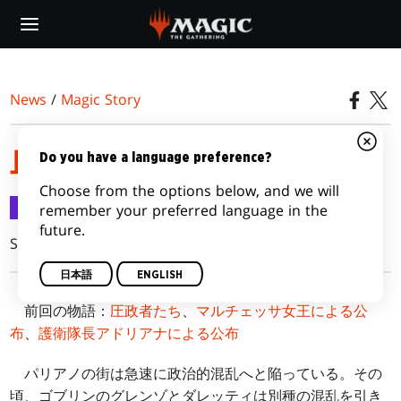
Skip
to
main
content
News
/
Magic Story
血塗れの教え
Do you have a language preference?
Choose from the options below, and we will
Magic Story
2016/08/17
remember your preferred language in the
future.
Shawn Main and Mel Li
日本語
ENGLISH
前回の物語：
圧政者たち
、
マルチェッサ女王による公
布
、
護衛隊長アドリアナによる公布
パリアノの街は急速に政治的混乱へと陥っている。その
頃、ゴブリンのグレンゾとダレッティは別種の混乱を引き