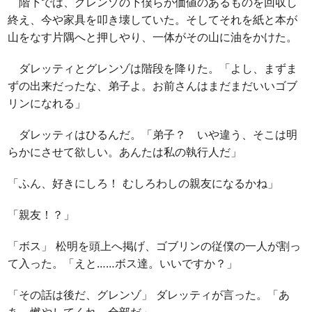
階下では、グレンゾの下僕らが価値のあるものを回収し
終え、今や家具を叩き壊していた。そしてそれを紙と本が
山をなす片隅へと押しやり、一体がその山に油をかけた。
ダレッティとグレンゾは階段を降りた。「よし、まずま
ずの出来だったな、弟子よ。お前さんはまだまだいいゴブ
リンになれる」
ダレッティはひるんだ。「弟子？ いや違う、そこは明
らかにさせて欲しい。あんたは私の執行人だ」
「ふん、好きにしろ！ むしろわしの親友になるかね」
「親友！？」
「ボス」 松明を頭上へ掲げ、ゴブリンの従僕の一人が割っ
て入った。「えと……ボス達。いいですか？」
「その話は後だ、グレンゾ」 ダレッティが言った。「あ
あ、燃やしてくれ。全部だ」