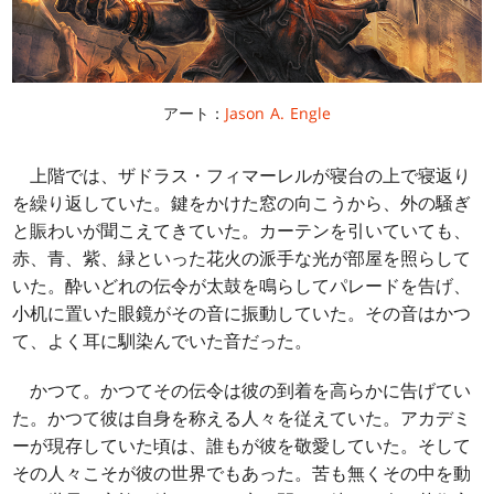
アート：
Jason A. Engle
上階では、ザドラス・フィマーレルが寝台の上で寝返り
を繰り返していた。鍵をかけた窓の向こうから、外の騒ぎ
と賑わいが聞こえてきていた。カーテンを引いていても、
赤、青、紫、緑といった花火の派手な光が部屋を照らして
いた。酔いどれの伝令が太鼓を鳴らしてパレードを告げ、
小机に置いた眼鏡がその音に振動していた。その音はかつ
て、よく耳に馴染んでいた音だった。
かつて。かつてその伝令は彼の到着を高らかに告げてい
た。かつて彼は自身を称える人々を従えていた。アカデミ
ーが現存していた頃は、誰もが彼を敬愛していた。そして
その人々こそが彼の世界でもあった。苦も無くその中を動