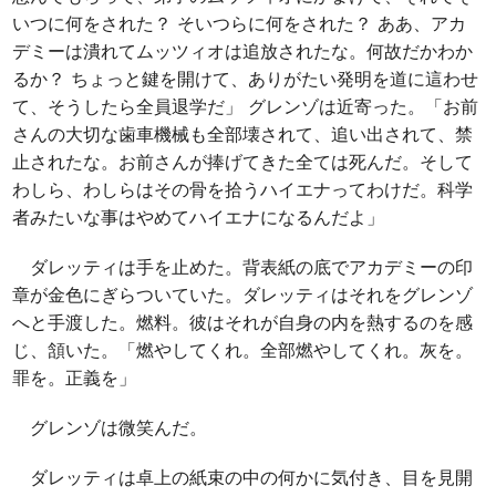
いつに何をされた？ そいつらに何をされた？ ああ、アカ
デミーは潰れてムッツィオは追放されたな。何故だかわか
るか？ ちょっと鍵を開けて、ありがたい発明を道に這わせ
て、そうしたら全員退学だ」 グレンゾは近寄った。「お前
さんの大切な歯車機械も全部壊されて、追い出されて、禁
止されたな。お前さんが捧げてきた全ては死んだ。そして
わしら、わしらはその骨を拾うハイエナってわけだ。科学
者みたいな事はやめてハイエナになるんだよ」
ダレッティは手を止めた。背表紙の底でアカデミーの印
章が金色にぎらついていた。ダレッティはそれをグレンゾ
へと手渡した。燃料。彼はそれが自身の内を熱するのを感
じ、頷いた。「燃やしてくれ。全部燃やしてくれ。灰を。
罪を。正義を」
グレンゾは微笑んだ。
ダレッティは卓上の紙束の中の何かに気付き、目を見開