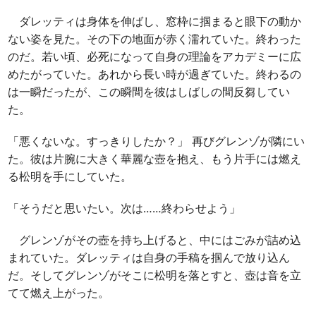
ダレッティは身体を伸ばし、窓枠に掴まると眼下の動か
ない姿を見た。その下の地面が赤く濡れていた。終わった
のだ。若い頃、必死になって自身の理論をアカデミーに広
めたがっていた。あれから長い時が過ぎていた。終わるの
は一瞬だったが、この瞬間を彼はしばしの間反芻してい
た。
「悪くないな。すっきりしたか？」 再びグレンゾが隣にい
た。彼は片腕に大きく華麗な壺を抱え、もう片手には燃え
る松明を手にしていた。
「そうだと思いたい。次は……終わらせよう」
グレンゾがその壺を持ち上げると、中にはごみが詰め込
まれていた。ダレッティは自身の手稿を掴んで放り込ん
だ。そしてグレンゾがそこに松明を落とすと、壺は音を立
てて燃え上がった。