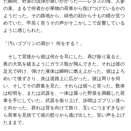
た瞬間、野菜の流弾が襲いかかった――レタスの塊、人参
の束。まるで何者かが果物の荷車から投げつけているかの
ようだった。その路地から、緑色の顔から十もの瞳が見つ
めていた。甲高く笑うその声がそこかしこで反響している
ように感じられた。
「汚いゴブリンの屑が！ 何をする！」
そして背後から彼は何かを耳にした。再び振り返ると、
夜の大気を破るようにガラス瓶が飛んできた。それは彼の
足元で砕け、弾けた液体は瞬時に燃え上がった。彼はよろ
めいて後ずさり、炎は道路上に広がった。彼は周りを伺
い、そしてその群集を見た。それらは彼へと笑った。数体
は松明を、または武器を、一体は腐った野菜を満載した荷
車を手にしていた。武器を振り上げ、歩哨はゴブリン達へ
と向かった。群れは背を向けて散り、互いにつまずきなが
ら荷車を見捨てて彼の怒りから逃げ出した。笑い声を上げ
たままで。