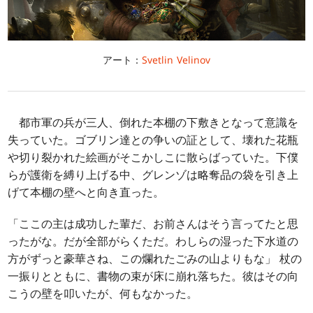
アート：
Svetlin Velinov
都市軍の兵が三人、倒れた本棚の下敷きとなって意識を
失っていた。ゴブリン達との争いの証として、壊れた花瓶
や切り裂かれた絵画がそこかしこに散らばっていた。下僕
らが護衛を縛り上げる中、グレンゾは略奪品の袋を引き上
げて本棚の壁へと向き直った。
「ここの主は成功した輩だ、お前さんはそう言ってたと思
ったがな。だが全部がらくただ。わしらの湿った下水道の
方がずっと豪華さね、この爛れたごみの山よりもな」 杖の
一振りとともに、書物の束が床に崩れ落ちた。彼はその向
こうの壁を叩いたが、何もなかった。