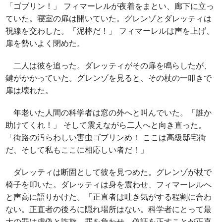
「ゴブリン！」 フィマーレルが夜着をまとい、廊下に立っ
ていた。寝室の扉は開いていた。グレンゾとダレッティは
視線を交わした。「泥棒だ！」 フィマーレルは声を上げ、
扉を勢いよく閉めた。
二人は彼を追った。ダレッティがその扉を鳴らしたが、
鍵がかかっていた。グレンゾを見ると、その杖の一叩きで
扉は壊れた。
年老いた人間の科学者は窓の外へと叫んでいた。「誰か
助けてくれ！」 そして震えながら二人へと向き直った。
「街路の汚らわしい害虫ゴブリンめ！ ここは高級邸宅街
だ、そして私もここに相応しい者だ！」
ダレッティは断固として彼を見つめた。グレンゾが杖で
椅子を叩いた。ダレッティは身を震わせ、フィマーレルへ
と声高に語りかけた。「正直者は吐き気がする程割に合わ
ない。正直者の後ろに隠れ場所はない。科学者にとって最
大の罪は虚偽と詐欺。罪を負わせ、偽証を正すことが正直