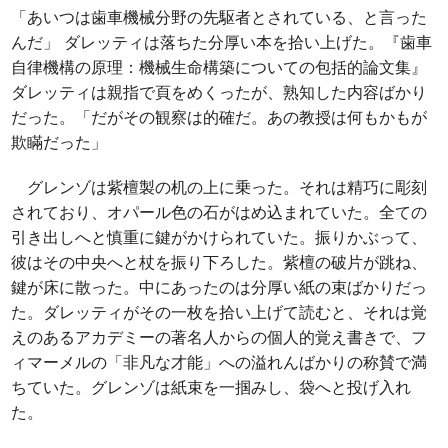
「あいつは歯車機械分野の先駆者とされている、と言った
んだ」 ダレッティは落ちた分厚い本を拾い上げた。『歯車
自律機構の原理：機械生命構築についての包括的論文集』
ダレッティは親指で頁をめくったが、熟知した内容ばかり
だった。「だがその観察は的確だ。あの教授は何もかもが
欺瞞だった」
グレンゾは紫檀製の机の上に乗った。それは精巧に彫刻
されており、オパール色の石がはめ込まれていた。全ての
引き出しへと慎重に鍵がかけられていた。振りかぶって、
彼はその中央へと杖を振り下ろした。紫檀の破片が跳ね、
鍵が床に散った。中にあったのは分厚い紙の束ばかりだっ
た。ダレッティがその一枚を拾い上げて読むと、それは覚
えのあるアカデミーの著名人からの個人的覚え書きで、フ
ィマーメルの「非凡な才能」への溢れんばかりの称賛で満
ちていた。グレンゾは紙束を一掴みし、袋へと投げ入れ
た。