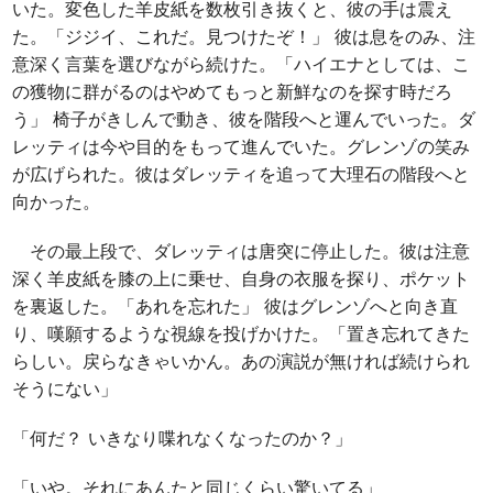
いた。変色した羊皮紙を数枚引き抜くと、彼の手は震え
た。「ジジイ、これだ。見つけたぞ！」 彼は息をのみ、注
意深く言葉を選びながら続けた。「ハイエナとしては、こ
の獲物に群がるのはやめてもっと新鮮なのを探す時だろ
う」 椅子がきしんで動き、彼を階段へと運んでいった。ダ
レッティは今や目的をもって進んでいた。グレンゾの笑み
が広げられた。彼はダレッティを追って大理石の階段へと
向かった。
その最上段で、ダレッティは唐突に停止した。彼は注意
深く羊皮紙を膝の上に乗せ、自身の衣服を探り、ポケット
を裏返した。「あれを忘れた」 彼はグレンゾへと向き直
り、嘆願するような視線を投げかけた。「置き忘れてきた
らしい。戻らなきゃいかん。あの演説が無ければ続けられ
そうにない」
「何だ？ いきなり喋れなくなったのか？」
「いや。それにあんたと同じくらい驚いてる」