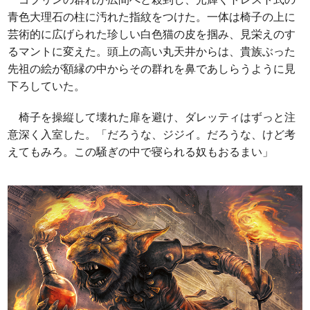
青色大理石の柱に汚れた指紋をつけた。一体は椅子の上に
芸術的に広げられた珍しい白色猫の皮を掴み、見栄えのす
るマントに変えた。頭上の高い丸天井からは、貴族ぶった
先祖の絵が額縁の中からその群れを鼻であしらうように見
下ろしていた。
椅子を操縦して壊れた扉を避け、ダレッティはずっと注
意深く入室した。「だろうな、ジジイ。だろうな、けど考
えてもみろ。この騒ぎの中で寝られる奴もおるまい」