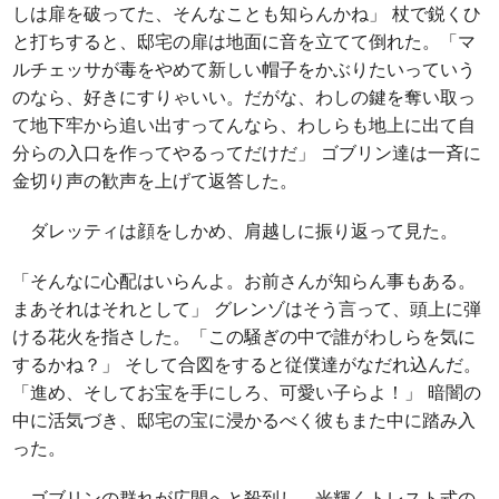
しは扉を破ってた、そんなことも知らんかね」 杖で鋭くひ
と打ちすると、邸宅の扉は地面に音を立てて倒れた。「マ
ルチェッサが毒をやめて新しい帽子をかぶりたいっていう
のなら、好きにすりゃいい。だがな、わしの鍵を奪い取っ
て地下牢から追い出すってんなら、わしらも地上に出て自
分らの入口を作ってやるってだけだ」 ゴブリン達は一斉に
金切り声の歓声を上げて返答した。
ダレッティは顔をしかめ、肩越しに振り返って見た。
「そんなに心配はいらんよ。お前さんが知らん事もある。
まあそれはそれとして」 グレンゾはそう言って、頭上に弾
ける花火を指さした。「この騒ぎの中で誰がわしらを気に
するかね？」 そして合図をすると従僕達がなだれ込んだ。
「進め、そしてお宝を手にしろ、可愛い子らよ！」 暗闇の
中に活気づき、邸宅の宝に浸かるべく彼もまた中に踏み入
った。
ゴブリンの群れが広間へと殺到し、光輝くトレスト式の