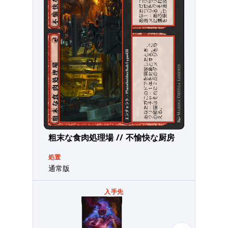
粗末な食肉処理場 // 不愉快な厨房
処置
通常版
入手先