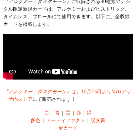
『アルケミー：ダスクモーン』
に収録される30種類のデジ
タル限定新規カードは、アルケミーおよびヒストリック、
タイムレス、ブロールにて使用できます。以下に、全収録
カードを掲載します。
『アルケミー：ダスクモーン』
は、10月15日より
MTGアリ
ーナ
内ストア
にて販売されます！
白
|
青
|
黒
|
赤
|
緑
多色
|
アーティファクト
|
呪文書
全カード