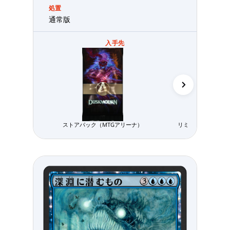
処置
通常版
入手先
ストアパック（MTGアリーナ）
リミテッド用パック