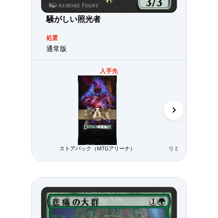
騒がしい照光者
処置
通常版
入手先
ストアパック（MTGアリーナ）
リミテッド用パック