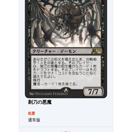
剃刀の悪魔
処置
通常版