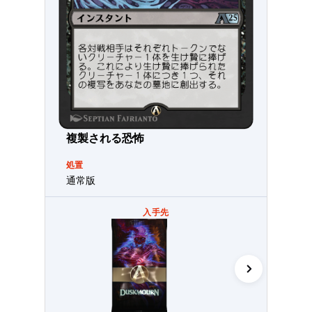
複製される恐怖
処置
通常版
入手先