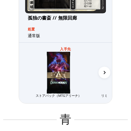
孤独の書斎 // 無限回廊
処置
通常版
入手先
ストアパック（MTGアリーナ）
リミテッド用パック
青