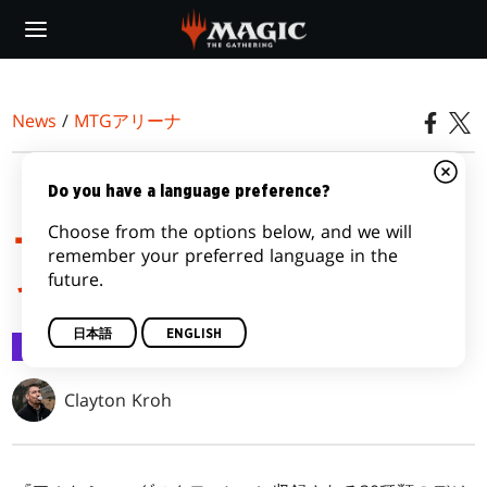
Skip
to
main
content
News
/
MTGアリーナ
『アルケミー：ダスクモ
Do you have a language preference?
Choose from the options below, and we will
ーン』カードイメージギ
remember your preferred language in the
future.
ャラリー
日本語
ENGLISH
MTGアリーナ
2024/10/14
Clayton Kroh