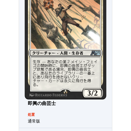
即興の曲芸士
処置
通常版