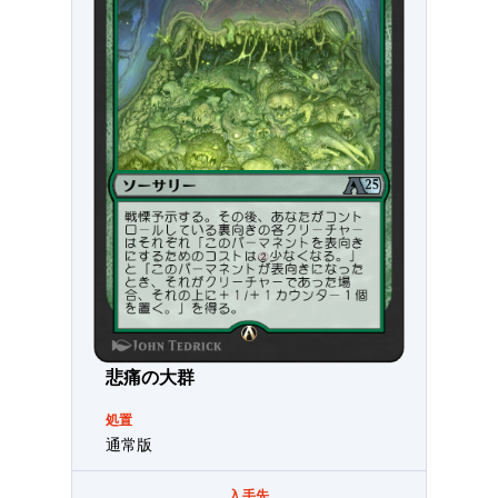
悲痛の大群
処置
通常版
入手先