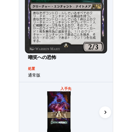
嘲笑への恐怖
処置
通常版
入手先