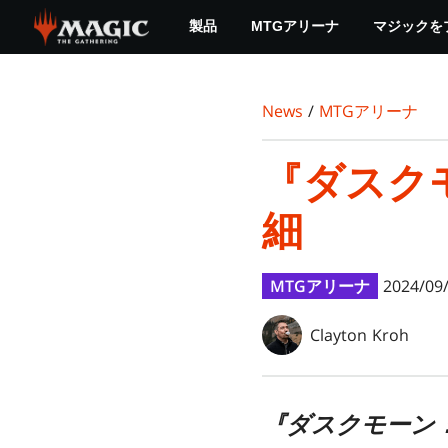
Skip
製品
MTGアリーナ
マジックを
to
main
content
News
/
MTGアリーナ
『ダスク
細
MTGアリーナ
2024/09
Clayton Kroh
『ダスクモーン