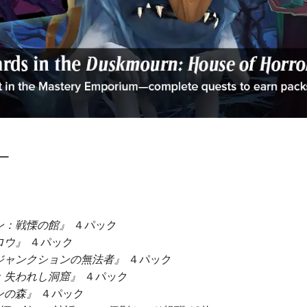
ー
ン：戦慄の館』
４パック
ロウ』
４パック
ジャンクションの無法者』
４パック
：失われし洞窟』
４パック
ンの森』
４パック