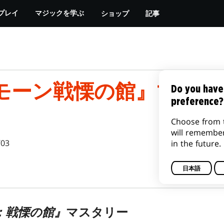
ショップ
記事
プレイ
マジックを学ぶ
モーン戦慄の館』マスタ
Do you have
preference?
Choose from 
will remembe
/03
in the future.
日本語
：戦慄の館』
マスタリー