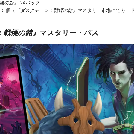
慄の館』
24パック
 ５個（
『ダスクモーン：戦慄の館』
マスタリー市場にてカー
：戦慄の館』
マスタリー・パス