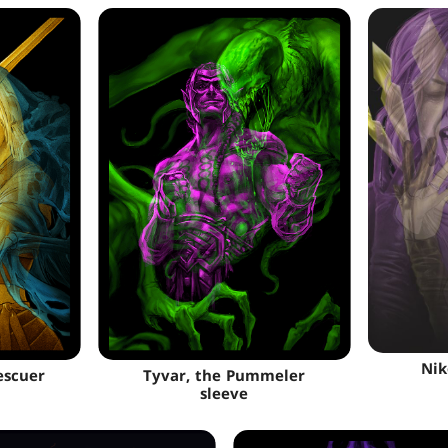
Nik
escuer
Tyvar, the Pummeler
sleeve