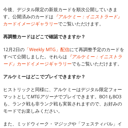
今後、デジタル限定の新規カードを順次公開していきま
す。公開済みのカードは
『アルケミー：イニストラード』
カードイメージギャラリー
でご覧いただけます。
再調整カードはどこで確認できますか？
12月2日の
「Weekly MTG」配信
にて再調整予定のカードを
すべて公開しました。それらは
『アルケミー：イニストラ
ード』
カードイメージギャラリー
でもご覧いただけます。
アルケミーはどこでプレイできますか？
ヒストリックと同様に、アルケミーはデジタル限定フォー
マットとして
MTGアリーナ
でプレイできます。BO1もBO3
も、ランク戦も非ランク戦も実装されますので、お好みの
モードでお楽しみください。
また、ミッドウィーク・
マジック
や「フェスティバル」イ