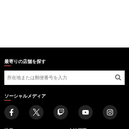
MAGIC:
THE
最寄りの店舗を探す
GATHERING
最
FOOTER
寄
り
の
ソーシャルメディア
店
舗
を
探
す