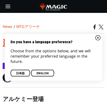
Skip
to
main
content
News
/
MTGアリーナ
新たなMTGアリーナ体験
Do you have a language preference?
Choose from the options below, and we will
「アルケミー」登場
remember your preferred language in the
future.
MTGアリーナ
2021/12/03
日本語
ENGLISH
Wizards of the Coast
アルケミー登場