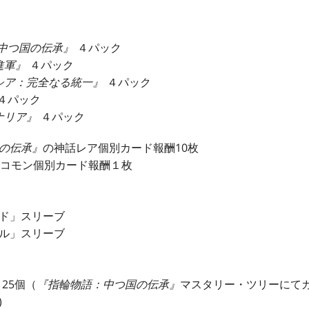
 中つ国の伝承』
４パック
進軍』
４パック
シア：完全なる統一』
４パック
４パック
ナリア』
４パック
の伝承』
の神話レア個別カード報酬10枚
ンコモン個別カード報酬１枚
ド」スリーブ
ル」スリーブ
25個（
『指輪物語：中つ国の伝承』
マスタリー・ツリーにて
)