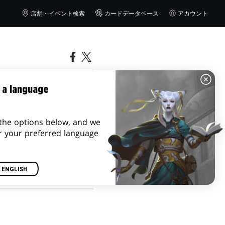
店舗・イベント検索
カードデータベース
アカウント
タリーの
 a language
the options below, and we
r your preferred language
ENGLISH