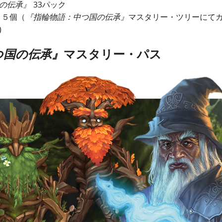
の伝承』
33パック
 ５個（
『指輪物語：中つ国の伝承』
マスタリー・ツリーにて
)
つ国の伝承』
マスタリー・パス