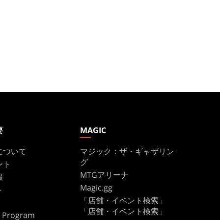
要
MAGIC
について
マジック：ザ・ギャザリン
グ
ント
MTGアリーナ
報
Magic.gg
ト
「店舗・イベント検索」
「店舗・イベント検索」
te Program