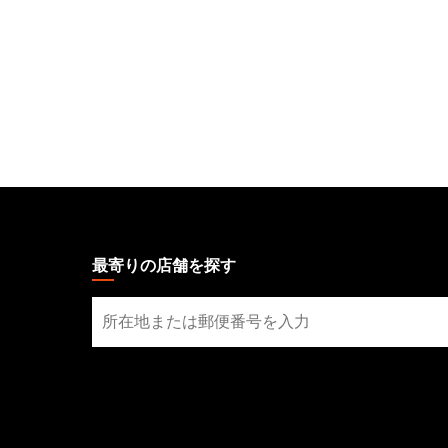
MAGIC:
THE
GATHERING
最寄りの店舗を探す
FOOTER
最
寄
り
の
店
舗
を