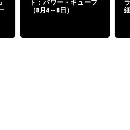
™』
ト：パワー・キューブ
一
（8月4～8日）