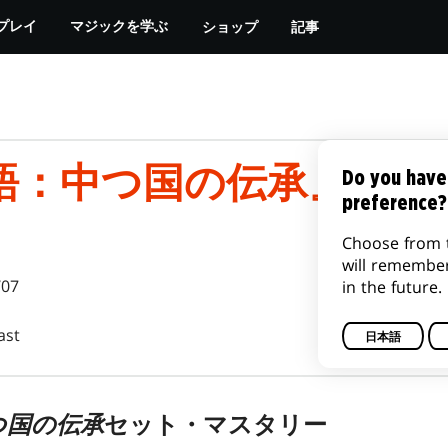
ショップ
記事
プレイ
マジックを学ぶ
語：中つ国の伝承』マス
Do you have
preference?
Choose from 
will remembe
/07
in the future.
ast
日本語
つ国の伝承
セット・マスタリー