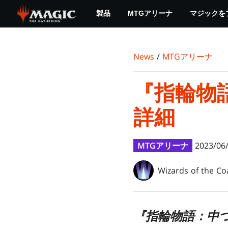
Skip
製品
MTGアリーナ
マジックを
to
main
content
News
/
MTGアリーナ
『指輪物
詳細
MTGアリーナ
2023/06
Wizards of the Co
『指輪物語：中