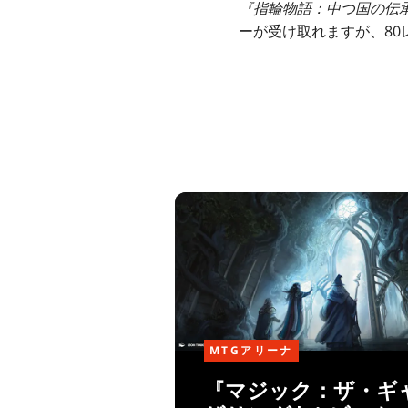
『指輪物語：中つ国の伝
ーが受け取れますが、8
MTGアリーナ
『マジック：ザ・ギ