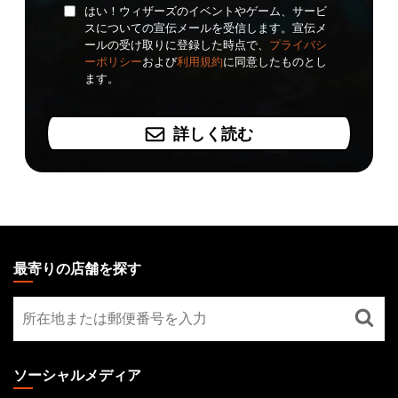
はい！ウィザーズのイベントやゲーム、サービ
スについての宣伝メールを受信します。宣伝メ
ールの受け取りに登録した時点で、
プライバシ
ーポリシー
および
利用規約
に同意したものとし
ます。
詳しく読む
MAGIC:
THE
最寄りの店舗を探す
GATHERING
最
FOOTER
寄
り
の
ソーシャルメディア
店