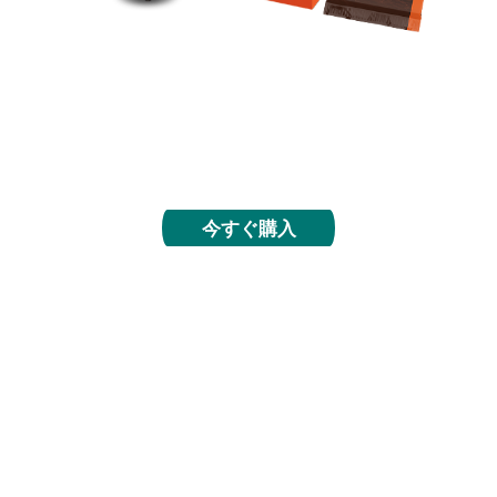
暴れ馬と荒野を駆けろ。4月12日からのプレリリー
スに参加し、マジック初の西部劇をテーマにしたセ
ットの探検を始めましょう。帽子をお忘れなく！
今すぐ購入
速報カード