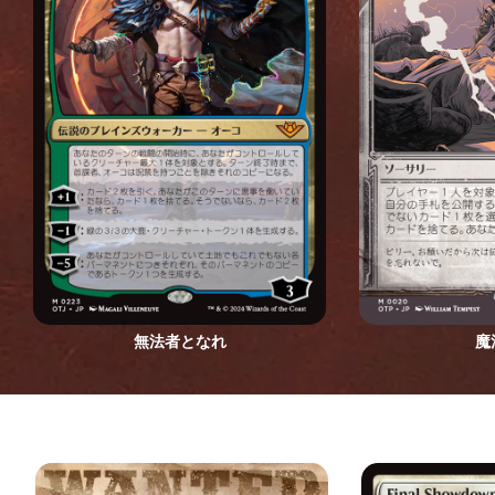
無法者となれ
魔