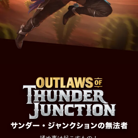
シ
ョ
ン
の
無
法
者』