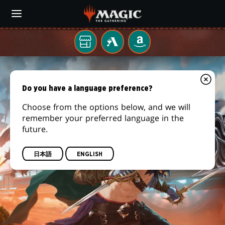
Skip
to
main
content
お
MTG
AMAZON
ARENA
近
『サ
く
の
ン
Do you have a language preference?
ゲ
ー
Choose from the options below, and we will
ダ
ム
remember your preferred language in the
店
future.
ー・
に
て
ジ
日本語
ENGLISH
ャ
ン
ク