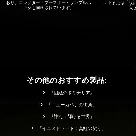
おり、コレクター・ブースター・サンプルパ
クトまたは「設
ックも同梱されています。
入
その他のおすすめ製品:
『団結のドミナリア』
『ニューカペナの街角』
『神河：輝ける世界』
『イニストラード：真紅の契り』