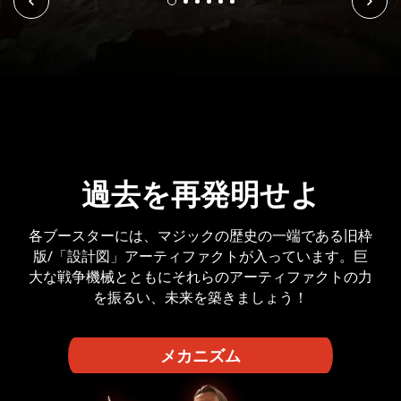
ティル・オール・アー・
過去を再発明せよ
未来を再び手に
ワン
各ブースターには、マジックの歴史の一端である旧枠
過去を訪れ、ドミナリアを救え。マジックの歴史に残
る、機械の軍団同士の苛烈な衝突――『兄弟戦争』で
版/「設計図」アーティファクトが入っています。巨
今回のセットは……「見た目以上のもの」だ！『兄弟
大な戦争機械とともにそれらのアーティファクトの力
は、威容を誇る機械同士の戦いが繰り広げられます。
戦争』セット/コレクター・ブースターやBundleで、
革新。適合。生存。未来を再び手に。
を振るい、未来を築きましょう！
人気のオートボットやデストロンを手に入れましょ
う。「シャッタード・グラス」版はコレクター・ブー
スター限定です。
メカニズム
メカニズム