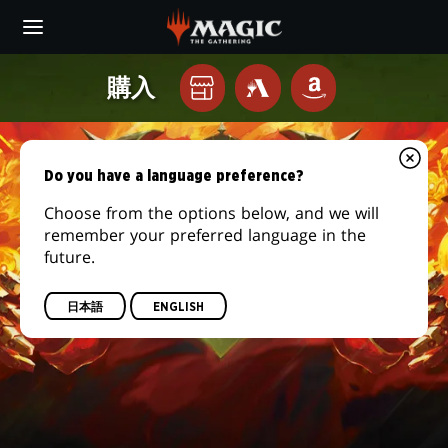
Skip
to
main
『兄
content
購入
お
MTG
AMAZON
弟
ARENA
近
く
戦
の
Do you have a language preference?
ゲ
争』
ー
Choose from the options below, and we will
remember your preferred language in the
ム
future.
店
に
て
日本語
ENGLISH