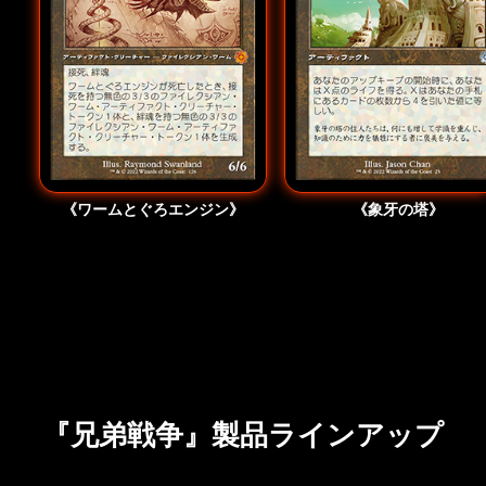
《ファイレクシアの肉体喰ら
《ワームとぐろエンジン》
《アシュノッドの収穫者
《象牙の塔》
い》
《英雄、オプティマスプライ
《暴君、メガトロン》
ム》
『兄弟戦争』製品ラインアップ