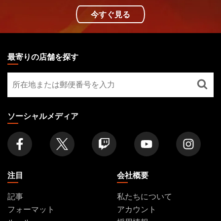
今すぐ見る
MAGIC:
THE
最寄りの店舗を探す
GATHERING
最
FOOTER
寄
り
の
ソーシャルメディア
店
舗
を
探
す
注目
会社概要
記事
私たちについて
フォーマット
アカウント