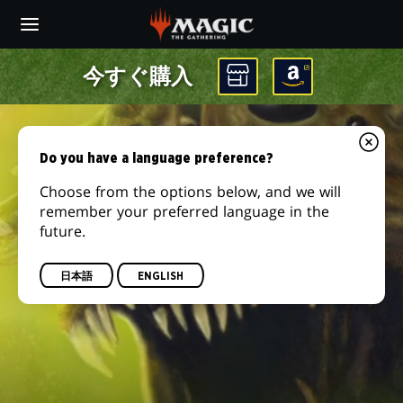
Skip
to
main
content
今すぐ購入
Do you have a language preference?
Choose from the options below, and we will
remember your preferred language in the
future.
日本語
ENGLISH