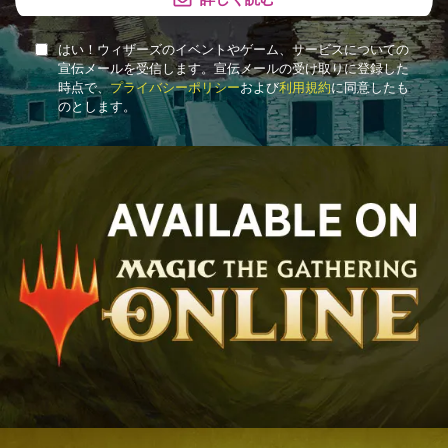
はい！ウィザーズのイベントやゲーム、サービスについての
宣伝メールを受信します。宣伝メールの受け取りに登録した
時点で、
プライバシーポリシー
および
利用規約
に同意したも
のとします。
MAGIC
ONLINE
BANNER
AD
GRAPHIC