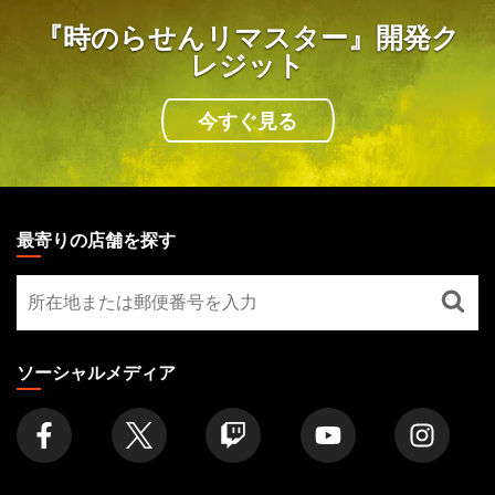
『時のらせんリマスター』開発ク
レジット
今すぐ見る
MAGIC:
THE
最寄りの店舗を探す
GATHERING
最
FOOTER
寄
り
の
ソーシャルメディア
店
舗
を
探
す