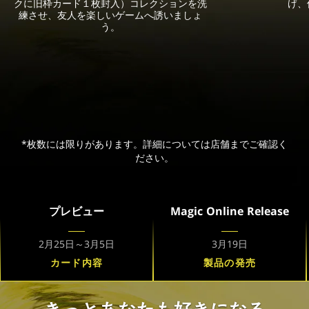
クに旧枠カード１枚封入）コレクションを洗
げ、
練させ、友人を楽しいゲームへ誘いましょ
う。
*枚数には限りがあります。詳細については店舗までご確認く
ださい。
プレビュー
Magic Online Release
2月25日～3月5日
3月19日
カード内容
製品の発売