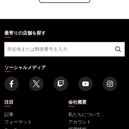
MAGIC:
THE
最寄りの店舗を探す
GATHERING
最
FOOTER
寄
り
の
ソーシャルメディア
店
舗
を
探
す
注目
会社概要
記事
私たちについて
フォーマット
アカウント