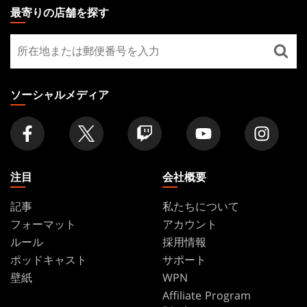
THE
最寄りの店舗を探す
GATHERING
最
FOOTER
寄
り
の
ソーシャルメディア
店
舗
を
探
す
注目
会社概要
記事
私たちについて
フォーマット
アカウント
ルール
採用情報
ポッドキャスト
サポート
壁紙
WPN
Affiliate Program