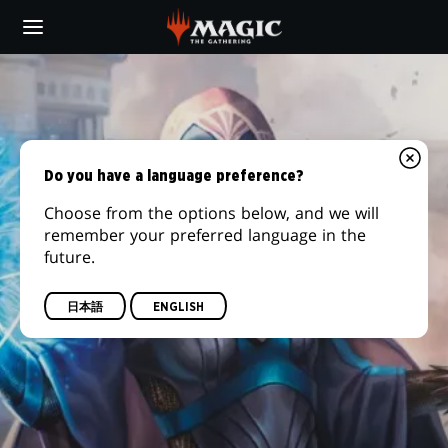
Skip
to
main
content
Do you have a language preference?
Choose from the options below, and we will
remember your preferred language in the
future.
日本語
ENGLISH