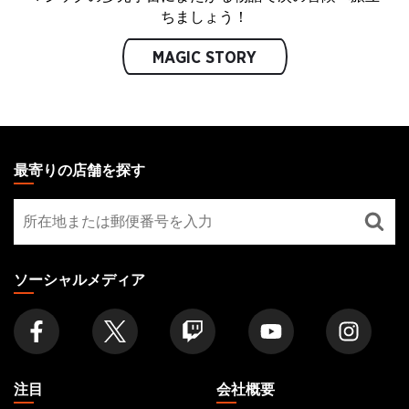
ちましょう！
MAGIC STORY
MAGIC:
THE
最寄りの店舗を探す
GATHERING
最
FOOTER
寄
り
の
ソーシャルメディア
店
舗
を
探
す
注目
会社概要