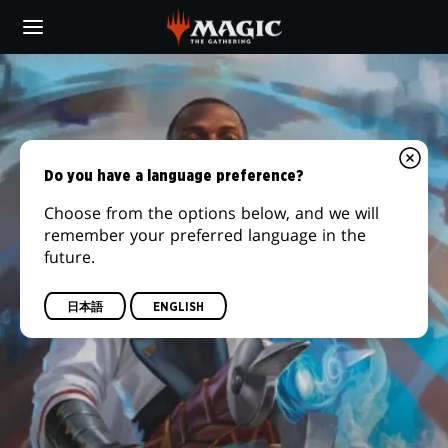
Skip
to
main
content
Do you have a language preference?
Choose from the options below, and we will
remember your preferred language in the
future.
日本語
ENGLISH