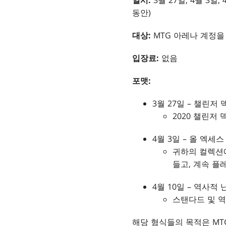
일시
:
3월 27일, 4월 3
동안)
대상
:
MTG 아레나 계정을 
입장료:
없음
포맷
:
3월 27일 – 챌린저 
2020 챌린저
4월 3일 – 올 엑세스
귀하의 컬렉션에
들고, 계속 플
4월 10일 – 역사적 
스탠다드 및 역
해당 형식들의 목적은 MT