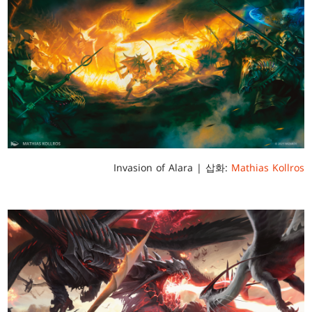
Invasion of Alara | 삽화:
Mathias Kollros