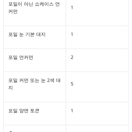
포일이 아닌 쇼케이스 언
1
커먼
포일 눈 기본 대지
1
포일 언커먼
2
포일 커먼 또는 눈 2색 대
5
지
포일 양면 토큰
1