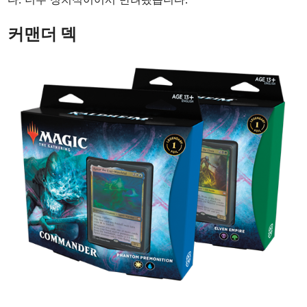
커맨더 덱